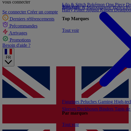
vous connecter
Lilo & Stitch
Pokémon
One Piece
Dr
Tout voir
Bagagerie & Maroquinerie
Porte-clé
Harry Potter
Jujutsu Kaisen
Deadpoo
Se connecter
Créer un compte
Top Marques
Derniers référencements
Précommandes
Tout voir
Arrivages
Promotions
Besoin d'aide ?
FR
Figurines
Peluches
Gaming
High-te
Sleeves
Deckboxes
Binders
Tapis de
Par marques
Tout voir