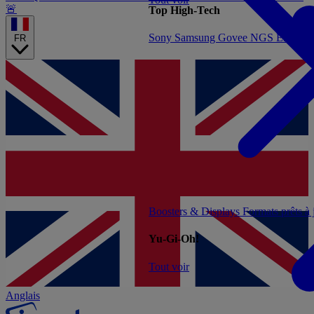
🚨
Top High-Tech
Sony
Samsung
Govee
NGS
Energy 
FR
Boosters & Displays
Formats prêts à
Yu-Gi-Oh!
Tout voir
Anglais