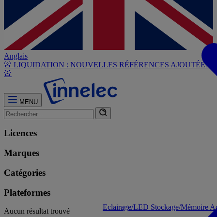
Anglais
🚨 LIQUIDATION : NOUVELLES RÉFÉRENCES AJOUTÉES
🚨
MENU
Licences
Marques
Catégories
Plateformes
Eclairage/LED
Stockage/Mémoire
Ac
Aucun résultat trouvé