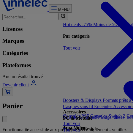
MENU
Hot deals -75%
Moins de 5€
Moins 
Licences
Par catégorie
Marques
Tout voir
Catégories
Plateformes
Aucun résultat trouvé
Devenir client
Boosters & Displays
Formats prêts à
Panier
Casques sans fil
Enceintes
Accessoir
Accessoires
Consoles PS5
Consoles Switch 2
Con
Cuisine & Vaisselle
Mugs, tasses, bo
PC & Mobilité
Tout voir
Jeux Vidéo
Mode & Lifestyle
Fonctionnalité accessible aux professionnels uniquement - veuillez
Tout voir