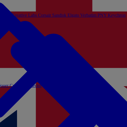
Sistem
Creative Labs
Corsair
Sandisk
Elgato
Verbatim
PNY
Keychron
 jouer
Coffrets Collector