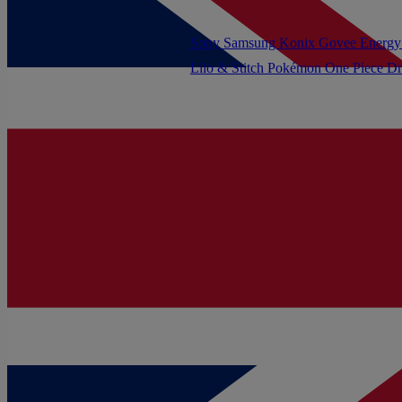
Sony
Samsung
Konix
Govee
Energy
Lilo & Stitch
Pokémon
One Piece
Dr