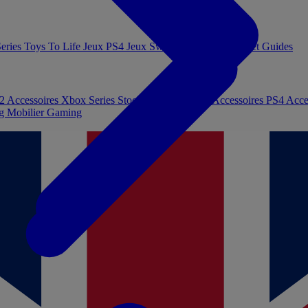
eries
Toys To Life
Jeux PS4
Jeux Switch
Jeux PC
Livres et Guides
 2
Accessoires Xbox Series
Stockage et Mémoire
Accessoires PS4
Acce
ng
Mobilier Gaming