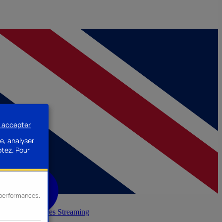
s accepter
e, analyser
ptez.
Pour
s performances.
inerie
Accessoires Streaming