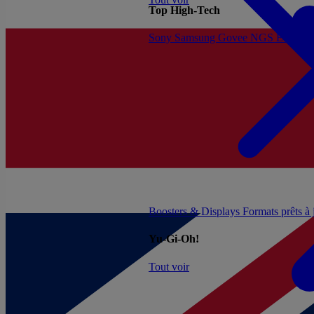
Top High-Tech
Sony
Samsung
Govee
NGS
Energy 
Boosters & Displays
Formats prêts à
Yu-Gi-Oh!
Tout voir