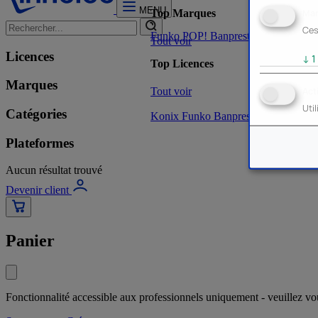
MENU
Mar
Top Marques
Ces
Funko POP!
Banpresto
Plastoy
Stor
Tout voir
Licences
↓
1
Top Licences
Marques
Tout voir
Act
Uti
Catégories
Konix
Funko
Banpresto
Stor
NOUVE
Plateformes
Aucun résultat trouvé
Devenir client
Panier
Fonctionnalité accessible aux professionnels uniquement - veuillez v