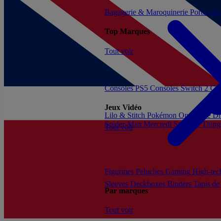
Bagagerie & Maroquinerie
Porte-clé
Top Marques
Tout voir
Consoles PS5
Consoles Switch 2
Con
Jeux Vidéo
Lilo & Stitch
Pokémon
One Piece
Dr
Spider-Man
Mercredi
Stranger Thing
Tout voir
Figurines
Peluches
Gaming
High-te
Sleeves
Deckboxes
Binders
Tapis de
Par marques
Tout voir