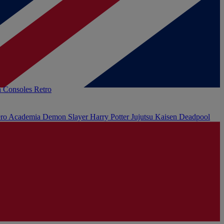
h
Consoles Retro
ro Academia
Demon Slayer
Harry Potter
Jujutsu Kaisen
Deadpool