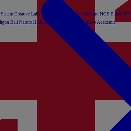
 Sistem
Creative Labs
Turtle Beach
Sandisk
Verbatim
NGS
Elgato
PN
agon Ball
Naruto
Hello Kitty
Harry Potter
My Hero Academia