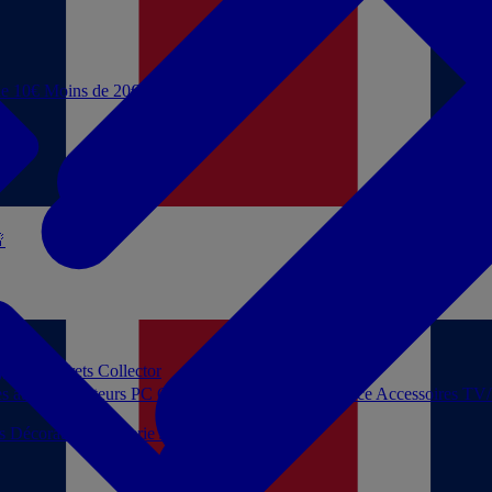
de 10€
Moins de 20€

 jouer
Coffrets Collector
es audio
Moniteurs PC
Casques filaires
Audio Licence
Accessoires TV
ls
Décoration
Papeterie
Jeux de société