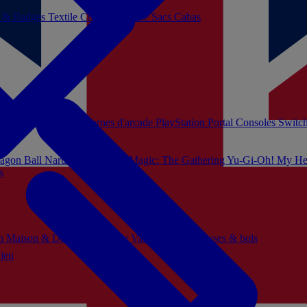
s & Badges
Textile
Cosplay
Beauté
Sacs Cabas
soles Xbox Series
Bornes d'arcade
PlayStation Portal
Consoles Switc
agon Ball
Naruto
Hello Kitty
Magic: The Gathering
Yu-Gi-Oh!
My He
s
ch
Maison & Décoration
Mode
Vaisselle
Mugs, tasses & bols
 jeu