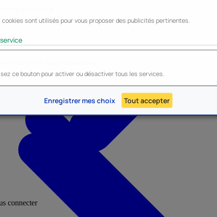
keting et publicité
 cookies sont utilisés pour vous proposer des publicités pertinentes.
Lyo
Enesco
Cerda
Mighty Jaxx
service
iver/Désactiver tous les services
lisez ce bouton pour activer ou désactiver tous les services.
AU - Heroes Inc.
NOUVEAU - Panini
Enregistrer mes choix
Tout accepter
ous connecter