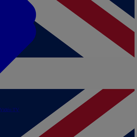
/Vidéo
TV