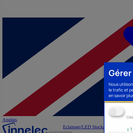
Gérer
Nous utilison
le trafic et 
en savoir plus
Ana
Ces
Anglais
Eclairage/LED
Stockage/Mémoire
Ac
↓
1