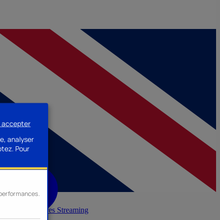
s accepter
e, analyser
ptez.
Pour
s performances.
inerie
Accessoires Streaming