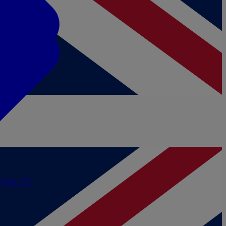
/Vidéo
TV