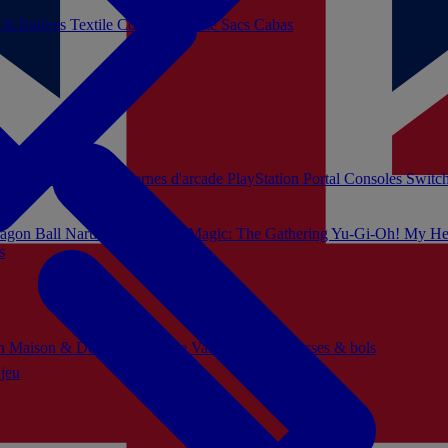
s & Badges
Textile
Cosplay
Beauté
Sacs Cabas
soles Xbox Series
Bornes d'arcade
PlayStation Portal
Consoles Switc
agon Ball
Naruto
Hello Kitty
Magic: The Gathering
Yu-Gi-Oh!
My He
s
ch
Maison & Décoration
Mode
Vaisselle
Mugs, tasses & bols
 jeu