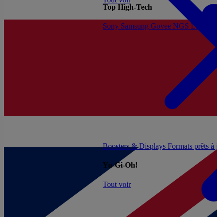
Top High-Tech
Sony
Samsung
Govee
NGS
Energy 
Boosters & Displays
Formats prêts à
Yu-Gi-Oh!
Tout voir