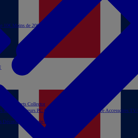
de 10€
Moins de 20€

 jouer
Coffrets Collector
es audio
Moniteurs PC
Casques filaires
Audio Licence
Accessoires TV
ls
Décoration
Papeterie
Jeux de société