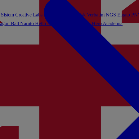
 Sistem
Creative Labs
Turtle Beach
Sandisk
Verbatim
NGS
Elgato
PN
agon Ball
Naruto
Hello Kitty
Harry Potter
My Hero Academia