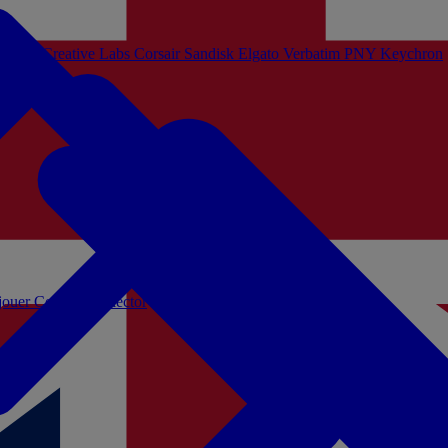
Sistem
Creative Labs
Corsair
Sandisk
Elgato
Verbatim
PNY
Keychron
 jouer
Coffrets Collector