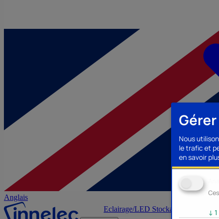
Gérer
Nous utilison
le trafic et 
en savoir plus
Ana
Ces
Anglais
Eclairage/LED
Stockage/Mémoire
Ac
↓
1