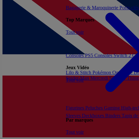
Bagagerie & Maroquinerie
Porte-clé
Top Marques
Tout voir
Consoles PS5
Consoles Switch 2
Con
Jeux Vidéo
Lilo & Stitch
Pokémon
One Piece
Dr
Spider-Man
Mercredi
Stranger Thing
Tout voir
Figurines
Peluches
Gaming
High-te
Sleeves
Deckboxes
Binders
Tapis de
Par marques
Tout voir