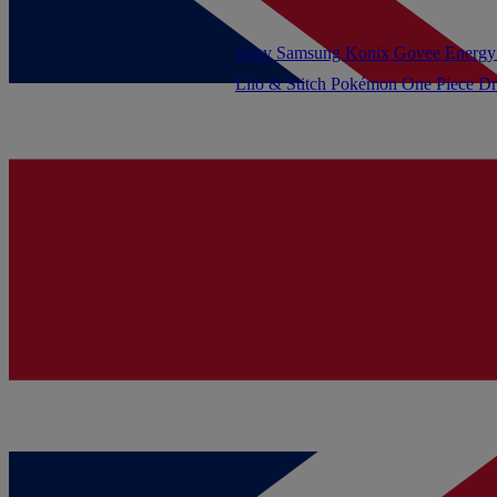
Sony
Samsung
Konix
Govee
Energy
Lilo & Stitch
Pokémon
One Piece
Dr