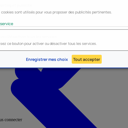
keting et publicité
 cookies sont utilisés pour vous proposer des publicités pertinentes.
Lyo
Enesco
Cerda
Mighty Jaxx
service
iver/Désactiver tous les services
lisez ce bouton pour activer ou désactiver tous les services.
AU - Heroes Inc.
NOUVEAU - Panini
Enregistrer mes choix
Tout accepter
ous connecter