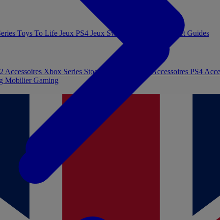
eries
Toys To Life
Jeux PS4
Jeux Switch
Jeux PC
Livres et Guides
 2
Accessoires Xbox Series
Stockage et Mémoire
Accessoires PS4
Acce
ng
Mobilier Gaming