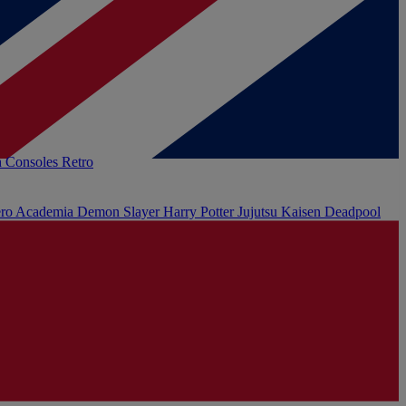
h
Consoles Retro
ro Academia
Demon Slayer
Harry Potter
Jujutsu Kaisen
Deadpool