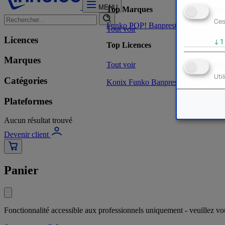
MENU
Mar
Top Marques
Ces
Funko POP!
Banpresto
Plastoy
Stor
Tout voir
Licences
↓
1
Top Licences
Marques
Tout voir
Act
Uti
Catégories
Konix
Funko
Banpresto
Stor
NOUVE
Plateformes
Aucun résultat trouvé
Devenir client
Panier
Fonctionnalité accessible aux professionnels uniquement - veuillez v