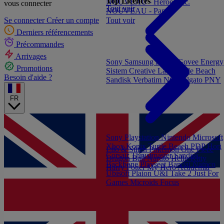
Top Licences
NOUVEAU - Heroes Inc.
vous connecter
Tout voir
NOUVEAU - Panini
Tout voir
Se connecter
Créer un compte
Derniers référencements
Précommandes
Arrivages
Sony
Samsung
Konix
Govee
Energy
Promotions
Sistem
Creative Labs
Turtle Beach
Besoin d'aide ?
Sandisk
Verbatim
NGS
Elgato
PNY
FR
Sony Playstation
Nintendo
Microsoft
Xbox
Konix
Turtle Beach
PDP
Hori
Lilo & Stitch
Pokémon
One Piece
Corsair
Thrustmaster
Sandisk
Dragon Ball
Naruto
Hello Kitty
Backbone
Playseat
Bandai Namco
Harry Potter
My Hero Academia
Ubisoft
Plaion
U&I
Take 2
Just For
Games
Microids
Focus