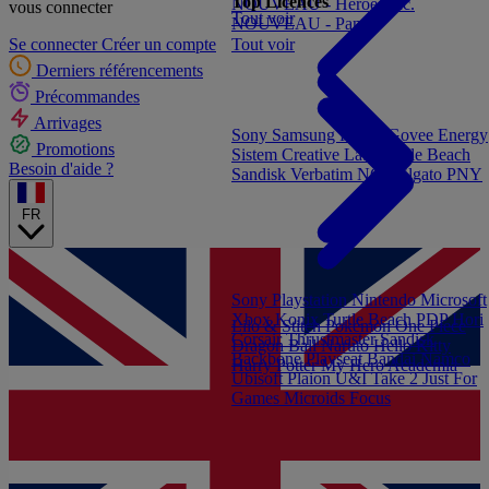
Top Licences
NOUVEAU - Heroes Inc.
vous connecter
Tout voir
NOUVEAU - Panini
Tout voir
Se connecter
Créer un compte
Derniers référencements
Précommandes
Arrivages
Sony
Samsung
Konix
Govee
Energy
Promotions
Sistem
Creative Labs
Turtle Beach
Besoin d'aide ?
Sandisk
Verbatim
NGS
Elgato
PNY
FR
Sony Playstation
Nintendo
Microsoft
Xbox
Konix
Turtle Beach
PDP
Hori
Lilo & Stitch
Pokémon
One Piece
Corsair
Thrustmaster
Sandisk
Dragon Ball
Naruto
Hello Kitty
Backbone
Playseat
Bandai Namco
Harry Potter
My Hero Academia
Ubisoft
Plaion
U&I
Take 2
Just For
Games
Microids
Focus