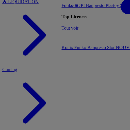
🔥 LIQUIDATION
Tout voir
Funko POP!
Banpresto
Plastoy
Stor
Top Licences
MENU
Tout voir
Konix
Funko
Banpresto
Stor
NOUVE
Gaming