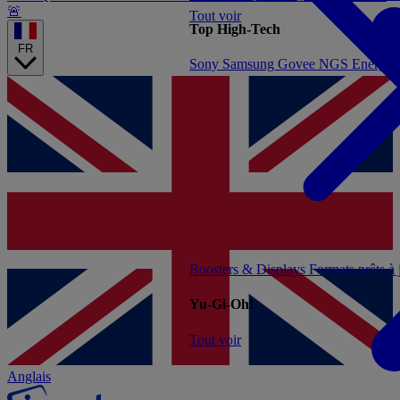
🚨
Tout voir
Top High-Tech
FR
Sony
Samsung
Govee
NGS
Energy 
Boosters & Displays
Formats prêts à
Yu-Gi-Oh!
Tout voir
Anglais