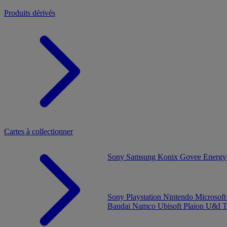
Produits dérivés
Cartes à collectionner
Sony
Samsung
Konix
Govee
Energy
Sony Playstation
Nintendo
Microsof
Bandai Namco
Ubisoft
Plaion
U&I
T