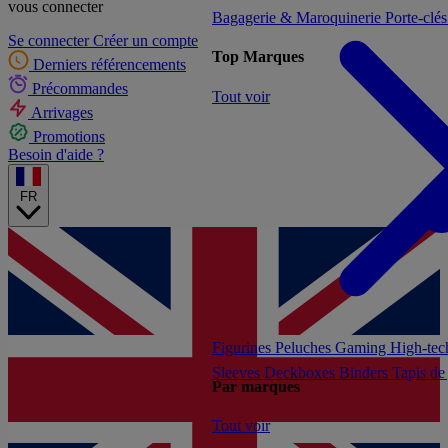
vous connecter
Bagagerie & Maroquinerie
Porte-clé
Se connecter
Créer un compte
Top Marques
Derniers référencements
Précommandes
Tout voir
Arrivages
Promotions
Besoin d'aide ?
FR
Figurines
Peluches
Gaming
High-te
Sleeves
Deckboxes
Binders
Tapis de
Par marques
Tout voir