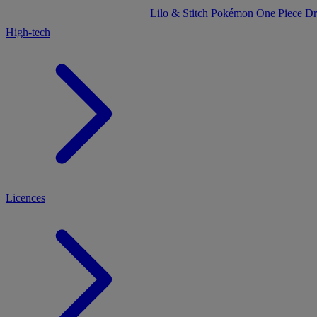
Lilo & Stitch
Pokémon
One Piece
Dr
High-tech
Licences