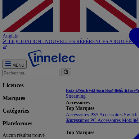
Anglais
🚨 LIQUIDATION : NOUVELLES RÉFÉRENCES AJOUTÉES
🚨
MENU
Licences
Jeux PS5
Eclairage/LED
Jeux Switch 2
Stockage/Mémoire
Jeux Xbox S
Ac
Streaming
Marques
Accessoires
Top Marques
Catégories
Accessoires PS5
Accessoires Switch
Accessoires PC
Tout voir
Accessoires Mobilit
Plateformes
Top Marques
Aucun résultat trouvé