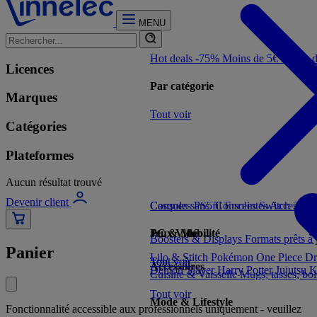
MENU
Hot deals -75%
Moins de 5€
Moins 
Licences
Par catégorie
Marques
Tout voir
Catégories
Plateformes
Aucun résultat trouvé
Devenir client
Consoles PS5
Casques sans fil
Consoles Switch 2
Enceintes
Accessoir
Con
Jeux Vidéo
PC & Mobilité
Boosters & Displays
Formats prêts à
Panier
Lilo & Stitch
Pokémon
One Piece
Dr
Tout voir
Tout voir
Accessoires
Demon Slayer
Harry Potter
Jujutsu 
Cuisine & Vaisselle
Mugs, tasses, bo
Tout voir
Mode & Lifestyle
Fonctionnalité accessible aux professionnels uniquement - veuillez