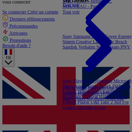
Top Licences
NOUVEAU - Heroes Inc.
vous connecter
Tout voir
NOUVEAU - Panini
Tout voir
Se connecter
Créer un compte
Derniers référencements
Précommandes
Arrivages
Sony
Samsung
Konix
Govee
Energy
Promotions
Sistem
Creative Labs
Turtle Beach
Besoin d'aide ?
Sandisk
Verbatim
NGS
Elgato
PNY
FR
Sony Playstation
Nintendo
Microsoft
Xbox
Konix
Turtle Beach
PDP
Hori
Lilo & Stitch
Pokémon
One Piece
Corsair
Thrustmaster
Sandisk
Dragon Ball
Naruto
Hello Kitty
Backbone
Playseat
Bandai Namco
Harry Potter
My Hero Academia
Ubisoft
Plaion
U&I
Take 2
Just For
Games
Microids
Focus