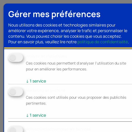
Gérer mes préférences
Nous utilisons des cookies et technologies similaires pour
améliorer votre expérience, analyser le trafic et personnaliser le
contenu. Vous pouvez choisir les cookies que vous acceptez.
Pour en savoir plus, veuillez lire notre
politique de confidentialité
.
Analyse et statistiques
Ces cookies nous permettent d'analyser l'utilisation du site
pour en améliorer les performances.
↓
1
service
Marketing et publicité
Ces cookies sont utilisés pour vous proposer des publicités
pertinentes.
↓
1
service
Activer/Désactiver tous les services