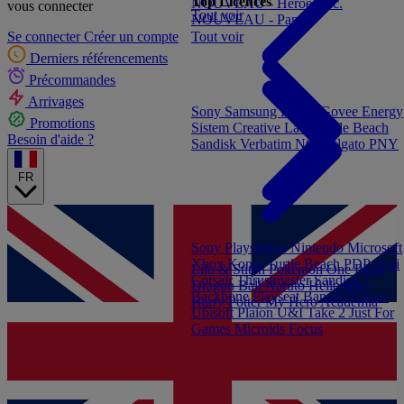
Top Licences
NOUVEAU - Heroes Inc.
vous connecter
Tout voir
NOUVEAU - Panini
Tout voir
Se connecter
Créer un compte
Derniers référencements
Précommandes
Arrivages
Sony
Samsung
Konix
Govee
Energy
Promotions
Sistem
Creative Labs
Turtle Beach
Besoin d'aide ?
Sandisk
Verbatim
NGS
Elgato
PNY
FR
Sony Playstation
Nintendo
Microsoft
Xbox
Konix
Turtle Beach
PDP
Hori
Lilo & Stitch
Pokémon
One Piece
Corsair
Thrustmaster
Sandisk
Dragon Ball
Naruto
Hello Kitty
Backbone
Playseat
Bandai Namco
Harry Potter
My Hero Academia
Ubisoft
Plaion
U&I
Take 2
Just For
Games
Microids
Focus