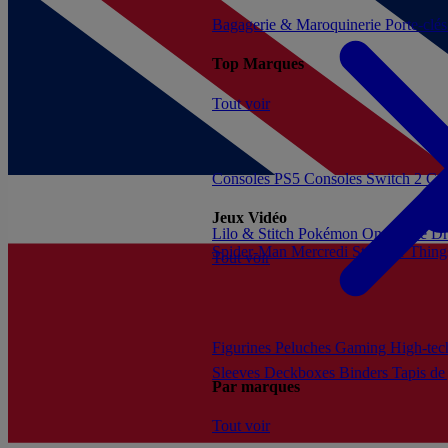
Bagagerie & Maroquinerie
Porte-clé
Top Marques
Tout voir
Consoles PS5
Consoles Switch 2
Con
Jeux Vidéo
Lilo & Stitch
Pokémon
One Piece
Dr
Spider-Man
Mercredi
Stranger Thing
Tout voir
Figurines
Peluches
Gaming
High-te
Sleeves
Deckboxes
Binders
Tapis de
Par marques
Tout voir