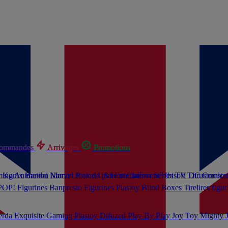
commandes
commandes
commandes
Arrivages
Arrivages
Arrivages
Promotions
Promotions
Promotions
t
ming
Konix
Animation
Bandai Namco
Marvel
Jeux de plateau
Plaion
U&I Entertainment
Cinéma
Séries TV
Ubisoft
Thrustmaste
DC Comic
 POP!
Figurines Banpresto
Figurines Plastoy
Blind Boxes
Tirelires figu
erda
Exquisite Gaming
Plastoy
Difuzed
Play By Play
Joy Toy
Mighty 