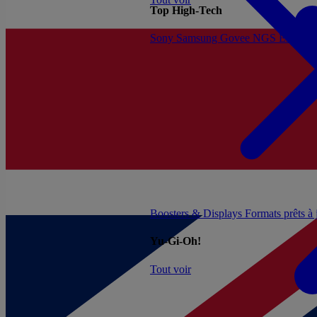
Top High-Tech
Sony
Samsung
Govee
NGS
Energy 
Boosters & Displays
Formats prêts à
Yu-Gi-Oh!
Tout voir