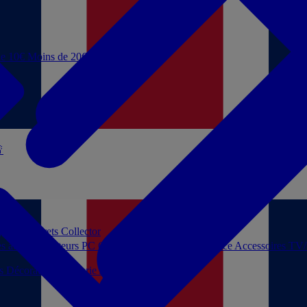
de 10€
Moins de 20€

 jouer
Coffrets Collector
es audio
Moniteurs PC
Casques filaires
Audio Licence
Accessoires TV
ls
Décoration
Papeterie
Jeux de société