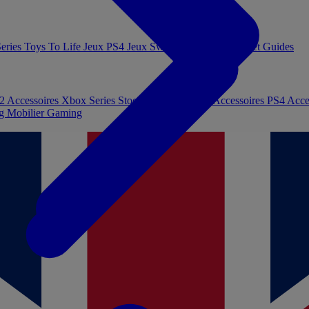
eries
Toys To Life
Jeux PS4
Jeux Switch
Jeux PC
Livres et Guides
 2
Accessoires Xbox Series
Stockage et Mémoire
Accessoires PS4
Acce
ng
Mobilier Gaming