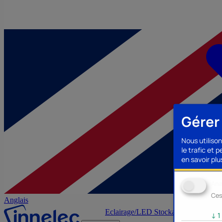
Gérer
Nous utilison
le trafic et 
en savoir plus
Ana
Ces
Anglais
Eclairage/LED
Stockage/Mémoire
Ac
↓
1