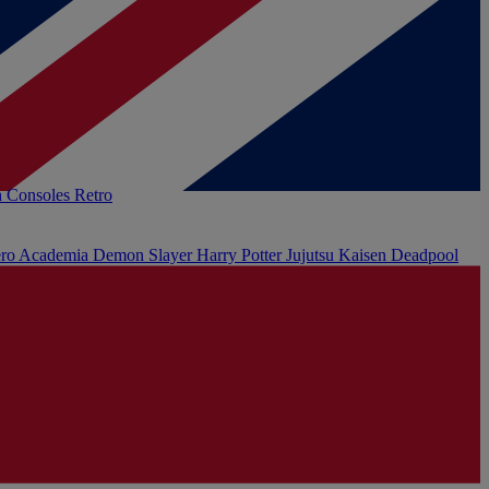
h
Consoles Retro
ro Academia
Demon Slayer
Harry Potter
Jujutsu Kaisen
Deadpool