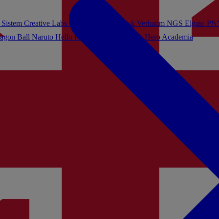
 Sistem
Creative Labs
Turtle Beach
Sandisk
Verbatim
NGS
Elgato
PN
agon Ball
Naruto
Hello Kitty
Harry Potter
My Hero Academia