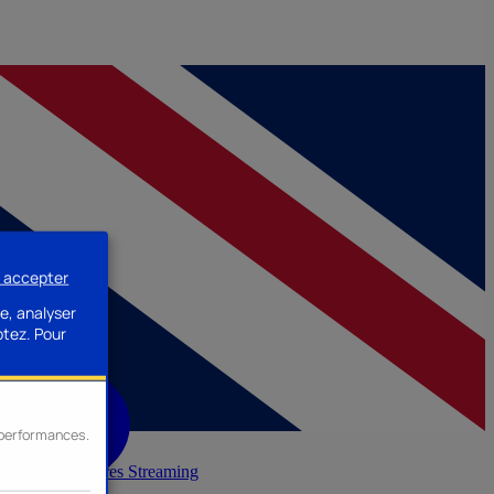
s accepter
e, analyser
ptez.
Pour
s performances.
inerie
Accessoires Streaming