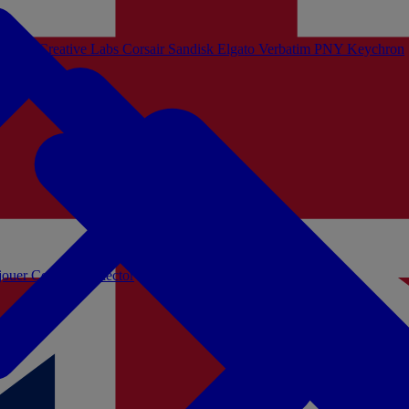
Sistem
Creative Labs
Corsair
Sandisk
Elgato
Verbatim
PNY
Keychron
 jouer
Coffrets Collector