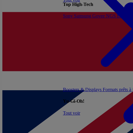
Top High-Tech
Sony
Samsung
Govee
NGS
Energy 
Boosters & Displays
Formats prêts à
Yu-Gi-Oh!
Tout voir