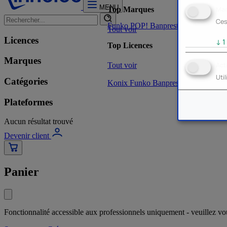
MENU
Mar
Top Marques
Ces
Funko POP!
Banpresto
Plastoy
Stor
Tout voir
Licences
↓
1
Top Licences
Marques
Tout voir
Act
Uti
Catégories
Konix
Funko
Banpresto
Stor
NOUVE
Plateformes
Aucun résultat trouvé
Devenir client
Panier
Fonctionnalité accessible aux professionnels uniquement - veuillez v