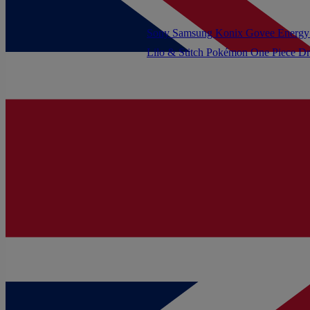
Sony
Samsung
Konix
Govee
Energy
Lilo & Stitch
Pokémon
One Piece
Dr