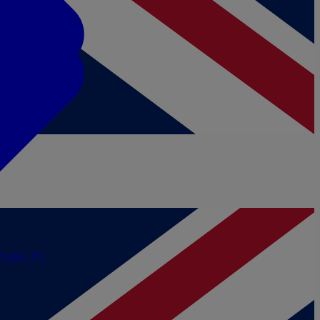
/Vidéo
TV