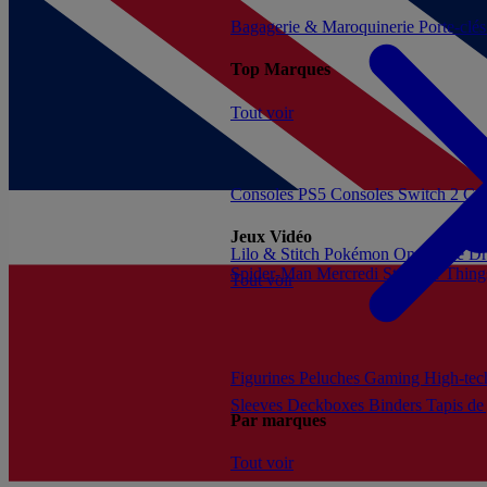
Bagagerie & Maroquinerie
Porte-clé
Top Marques
Tout voir
Consoles PS5
Consoles Switch 2
Con
Jeux Vidéo
Lilo & Stitch
Pokémon
One Piece
Dr
Spider-Man
Mercredi
Stranger Thing
Tout voir
Figurines
Peluches
Gaming
High-te
Sleeves
Deckboxes
Binders
Tapis de
Par marques
Tout voir