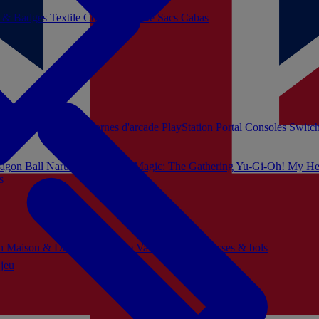
s & Badges
Textile
Cosplay
Beauté
Sacs Cabas
soles Xbox Series
Bornes d'arcade
PlayStation Portal
Consoles Switc
agon Ball
Naruto
Hello Kitty
Magic: The Gathering
Yu-Gi-Oh!
My He
s
ch
Maison & Décoration
Mode
Vaisselle
Mugs, tasses & bols
 jeu