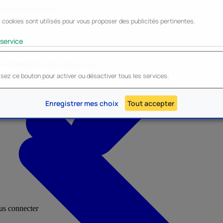
keting et publicité
 cookies sont utilisés pour vous proposer des publicités pertinentes.
Lyo
Enesco
Cerda
Mighty Jaxx
service
iver/Désactiver tous les services
lisez ce bouton pour activer ou désactiver tous les services.
AU - Heroes Inc.
NOUVEAU - Panini
Enregistrer mes choix
Tout accepter
ous connecter