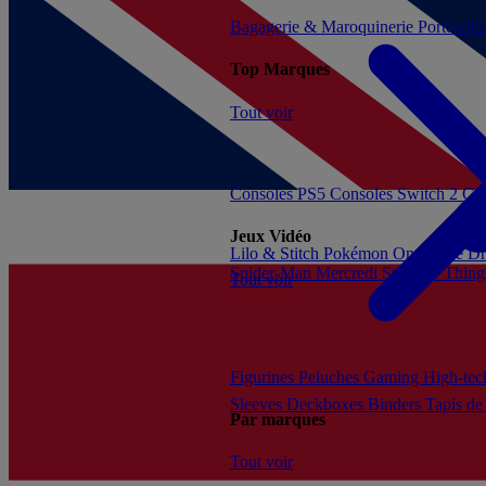
Bagagerie & Maroquinerie
Porte-clé
Top Marques
Tout voir
Consoles PS5
Consoles Switch 2
Con
Jeux Vidéo
Lilo & Stitch
Pokémon
One Piece
Dr
Spider-Man
Mercredi
Stranger Thing
Tout voir
Figurines
Peluches
Gaming
High-te
Sleeves
Deckboxes
Binders
Tapis de
Par marques
Tout voir