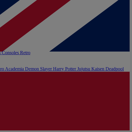
h
Consoles Retro
ro Academia
Demon Slayer
Harry Potter
Jujutsu Kaisen
Deadpool