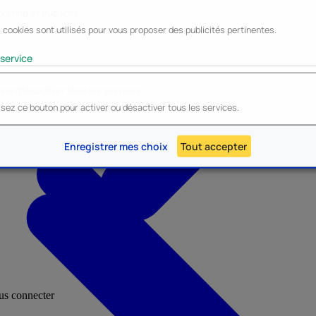
keting et publicité
 cookies sont utilisés pour vous proposer des publicités pertinentes.
Lyo
Enesco
Cerda
Mighty Jaxx
service
iver/Désactiver tous les services
lisez ce bouton pour activer ou désactiver tous les services.
AU - Heroes Inc.
NOUVEAU - Panini
Enregistrer mes choix
Tout accepter
ous connecter