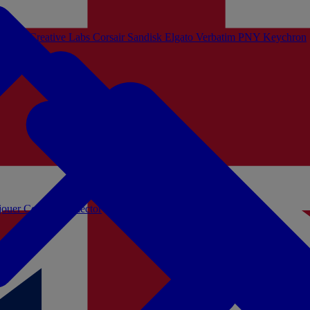
Sistem
Creative Labs
Corsair
Sandisk
Elgato
Verbatim
PNY
Keychron
 jouer
Coffrets Collector