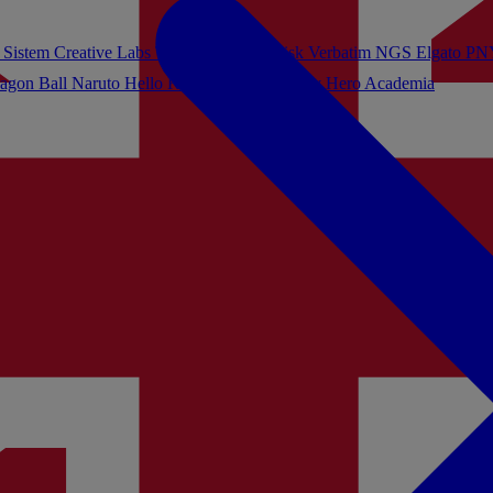
 Sistem
Creative Labs
Turtle Beach
Sandisk
Verbatim
NGS
Elgato
PN
agon Ball
Naruto
Hello Kitty
Harry Potter
My Hero Academia