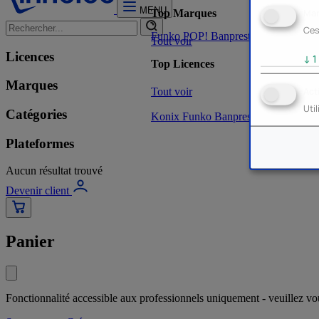
MENU
Mar
Top Marques
Ces
Funko POP!
Banpresto
Plastoy
Stor
Tout voir
Licences
↓
1
Top Licences
Marques
Tout voir
Act
Uti
Catégories
Konix
Funko
Banpresto
Stor
NOUVE
Plateformes
Aucun résultat trouvé
Devenir client
Panier
Fonctionnalité accessible aux professionnels uniquement - veuillez v