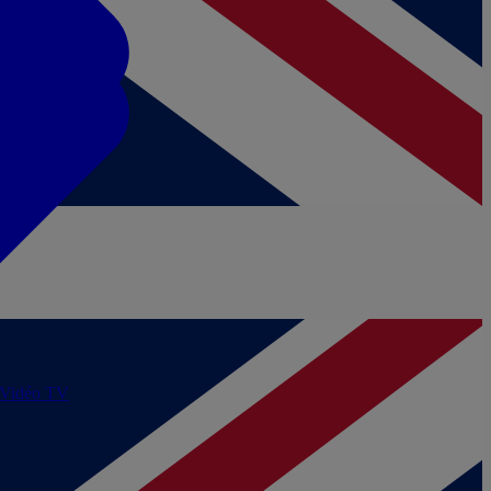
/Vidéo
TV