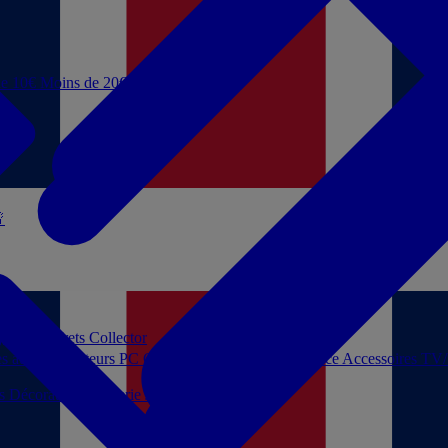
de 10€
Moins de 20€

 jouer
Coffrets Collector
es audio
Moniteurs PC
Casques filaires
Audio Licence
Accessoires TV
ls
Décoration
Papeterie
Jeux de société