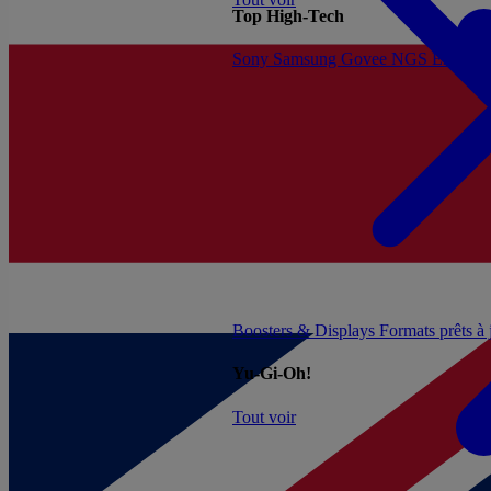
Top High-Tech
Sony
Samsung
Govee
NGS
Energy 
Boosters & Displays
Formats prêts à
Yu-Gi-Oh!
Tout voir