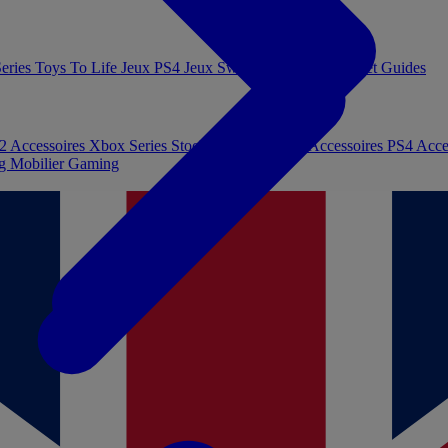
eries
Toys To Life
Jeux PS4
Jeux Switch
Jeux PC
Livres et Guides
 2
Accessoires Xbox Series
Stockage et Mémoire
Accessoires PS4
Acce
ng
Mobilier Gaming