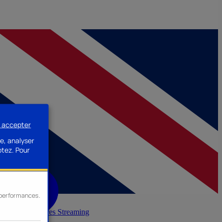
s accepter
e, analyser
ptez.
Pour
s performances.
inerie
Accessoires Streaming