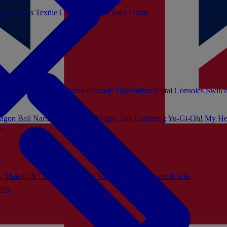
s & Badges
Textile
Cosplay
Beauté
Sacs Cabas
soles Xbox Series
Bornes d'arcade
PlayStation Portal
Consoles Switc
agon Ball
Naruto
Hello Kitty
Magic: The Gathering
Yu-Gi-Oh!
My He
s
ch
Maison & Décoration
Mode
Vaisselle
Mugs, tasses & bols
 jeu