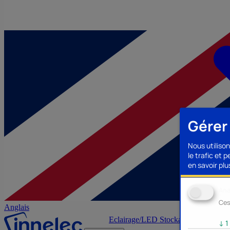
Gérer
Nous utilison
le trafic et 
en savoir plus
Ana
Ces
Anglais
Eclairage/LED
Stockage/Mémoire
Ac
↓
1