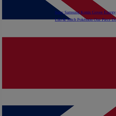
Sony
Samsung
Konix
Govee
Energy
Lilo & Stitch
Pokémon
One Piece
Dr