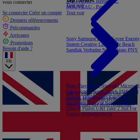
Top Licences
NOUVEAU - Heroes Inc.
vous connecter
Tout voir
NOUVEAU - Panini
Tout voir
Se connecter
Créer un compte
Derniers référencements
Précommandes
Arrivages
Sony
Samsung
Konix
Govee
Energy
Promotions
Sistem
Creative Labs
Turtle Beach
Besoin d'aide ?
Sandisk
Verbatim
NGS
Elgato
PNY
FR
Sony Playstation
Nintendo
Microsoft
Xbox
Konix
Turtle Beach
PDP
Hori
Lilo & Stitch
Pokémon
One Piece
Corsair
Thrustmaster
Sandisk
Dragon Ball
Naruto
Hello Kitty
Backbone
Playseat
Bandai Namco
Harry Potter
My Hero Academia
Ubisoft
Plaion
U&I
Take 2
Just For
Games
Microids
Focus