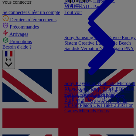
Top Licences
NOUVEAU - Heroes Inc.
vous connecter
Tout voir
NOUVEAU - Panini
Tout voir
Se connecter
Créer un compte
Derniers référencements
Précommandes
Arrivages
Sony
Samsung
Konix
Govee
Energy
Promotions
Sistem
Creative Labs
Turtle Beach
Besoin d'aide ?
Sandisk
Verbatim
NGS
Elgato
PNY
FR
Sony Playstation
Nintendo
Microsoft
Xbox
Konix
Turtle Beach
PDP
Hori
Lilo & Stitch
Pokémon
One Piece
Corsair
Thrustmaster
Sandisk
Dragon Ball
Naruto
Hello Kitty
Backbone
Playseat
Bandai Namco
Harry Potter
My Hero Academia
Ubisoft
Plaion
U&I
Take 2
Just For
Games
Microids
Focus