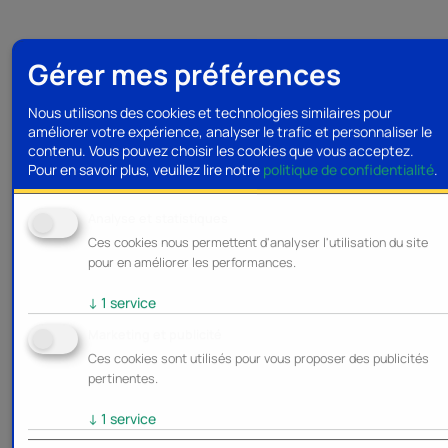
Gérer mes préférences
Nous utilisons des cookies et technologies similaires pour
améliorer votre expérience, analyser le trafic et personnaliser le
contenu. Vous pouvez choisir les cookies que vous acceptez.
Pour en savoir plus, veuillez lire notre
politique de confidentialité
.
Analyse et statistiques
Ces cookies nous permettent d'analyser l'utilisation du site
pour en améliorer les performances.
↓
1
service
Marketing et publicité
Ces cookies sont utilisés pour vous proposer des publicités
pertinentes.
↓
1
service