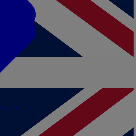
/Vidéo
TV