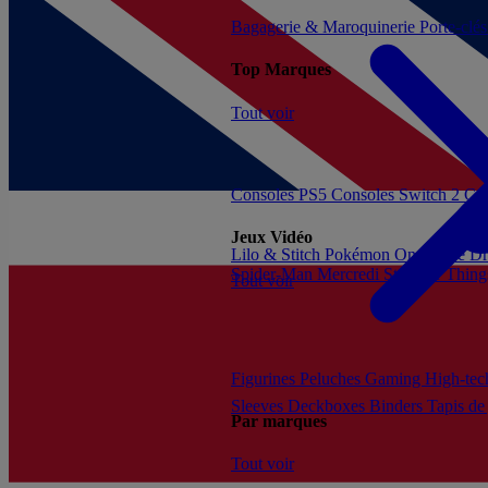
Bagagerie & Maroquinerie
Porte-clé
Top Marques
Tout voir
Consoles PS5
Consoles Switch 2
Con
Jeux Vidéo
Lilo & Stitch
Pokémon
One Piece
Dr
Spider-Man
Mercredi
Stranger Thing
Tout voir
Figurines
Peluches
Gaming
High-te
Sleeves
Deckboxes
Binders
Tapis de
Par marques
Tout voir