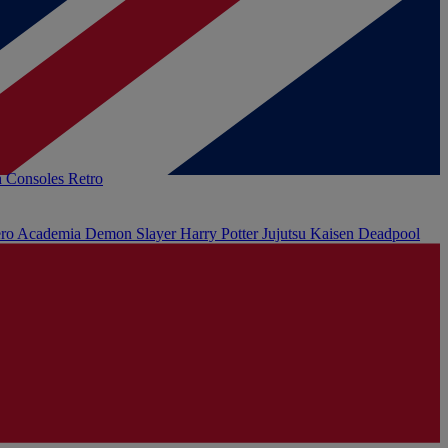
h
Consoles Retro
ro Academia
Demon Slayer
Harry Potter
Jujutsu Kaisen
Deadpool