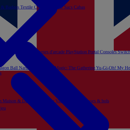
s & Badges
Textile
Cosplay
Beauté
Sacs Cabas
soles Xbox Series
Bornes d'arcade
PlayStation Portal
Consoles Switc
agon Ball
Naruto
Hello Kitty
Magic: The Gathering
Yu-Gi-Oh!
My He
s
ch
Maison & Décoration
Mode
Vaisselle
Mugs, tasses & bols
 jeu