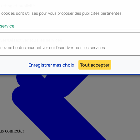
keting et publicité
 cookies sont utilisés pour vous proposer des publicités pertinentes.
Lyo
Enesco
Cerda
Mighty Jaxx
service
iver/Désactiver tous les services
lisez ce bouton pour activer ou désactiver tous les services.
AU - Heroes Inc.
NOUVEAU - Panini
Enregistrer mes choix
Tout accepter
ous connecter