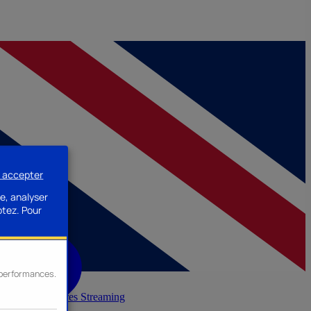
s accepter
e, analyser
ptez.
Pour
s performances.
inerie
Accessoires Streaming