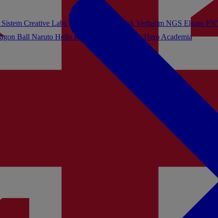
 Sistem
Creative Labs
Turtle Beach
Sandisk
Verbatim
NGS
Elgato
PN
agon Ball
Naruto
Hello Kitty
Harry Potter
My Hero Academia