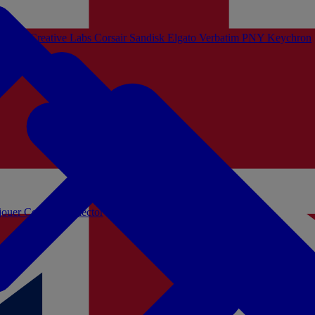
Sistem
Creative Labs
Corsair
Sandisk
Elgato
Verbatim
PNY
Keychron
 jouer
Coffrets Collector