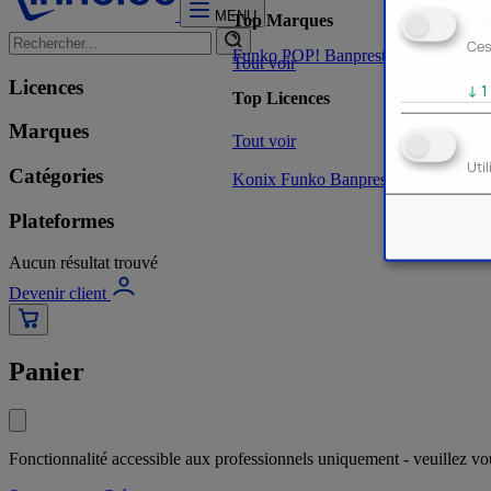
MENU
Mar
Top Marques
Ces
Funko POP!
Banpresto
Plastoy
Stor
Tout voir
Licences
↓
1
Top Licences
Marques
Tout voir
Act
Uti
Catégories
Konix
Funko
Banpresto
Stor
NOUVE
Plateformes
Aucun résultat trouvé
Devenir client
Panier
Fonctionnalité accessible aux professionnels uniquement - veuillez v