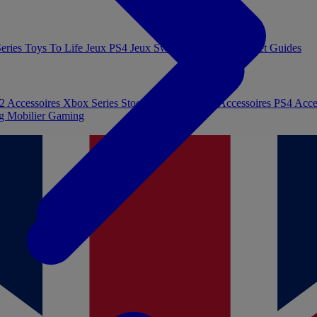
eries
Toys To Life
Jeux PS4
Jeux Switch
Jeux PC
Livres et Guides
 2
Accessoires Xbox Series
Stockage et Mémoire
Accessoires PS4
Acce
ng
Mobilier Gaming