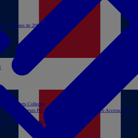
de 10€
Moins de 20€

 jouer
Coffrets Collector
es audio
Moniteurs PC
Casques filaires
Audio Licence
Accessoires TV
ls
Décoration
Papeterie
Jeux de société