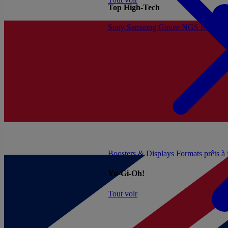
Top High-Tech
Sony
Samsung
Govee
NGS
Energy 
Boosters & Displays
Formats prêts à
Yu-Gi-Oh!
Tout voir