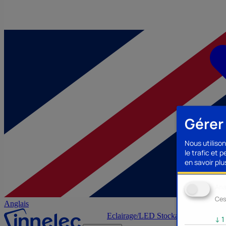
Gérer
Nous utilison
le trafic et 
en savoir plus
Ana
Ces
Anglais
Eclairage/LED
Stockage/Mémoire
Ac
↓
1