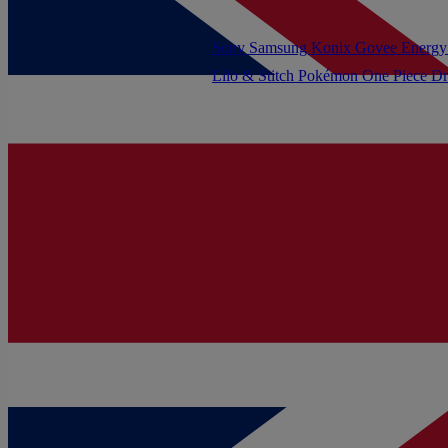
Sony
Samsung
Konix
Govee
Energy
Lilo & Stitch
Pokémon
One Piece
Dr