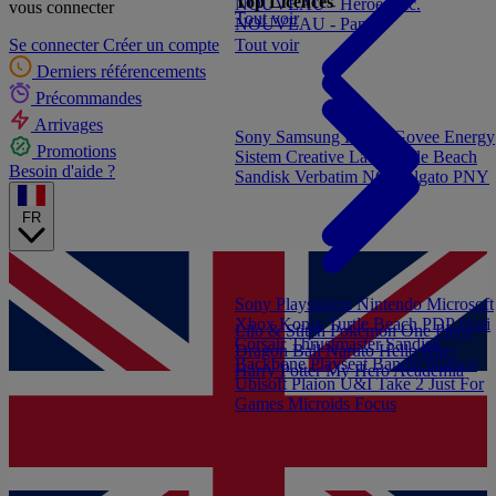
Top Licences
NOUVEAU - Heroes Inc.
vous connecter
Tout voir
NOUVEAU - Panini
Tout voir
Se connecter
Créer un compte
Derniers référencements
Précommandes
Arrivages
Sony
Samsung
Konix
Govee
Energy
Promotions
Sistem
Creative Labs
Turtle Beach
Besoin d'aide ?
Sandisk
Verbatim
NGS
Elgato
PNY
FR
Sony Playstation
Nintendo
Microsoft
Xbox
Konix
Turtle Beach
PDP
Hori
Lilo & Stitch
Pokémon
One Piece
Corsair
Thrustmaster
Sandisk
Dragon Ball
Naruto
Hello Kitty
Backbone
Playseat
Bandai Namco
Harry Potter
My Hero Academia
Ubisoft
Plaion
U&I
Take 2
Just For
Games
Microids
Focus