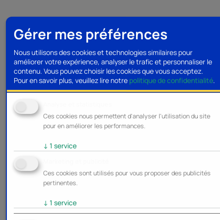
Gérer mes préférences
Nous utilisons des cookies et technologies similaires pour
améliorer votre expérience, analyser le trafic et personnaliser le
contenu. Vous pouvez choisir les cookies que vous acceptez.
Pour en savoir plus, veuillez lire notre
politique de confidentialité
.
Analyse et statistiques
Ces cookies nous permettent d'analyser l'utilisation du site
pour en améliorer les performances.
↓
1
service
Marketing et publicité
Ces cookies sont utilisés pour vous proposer des publicités
pertinentes.
↓
1
service