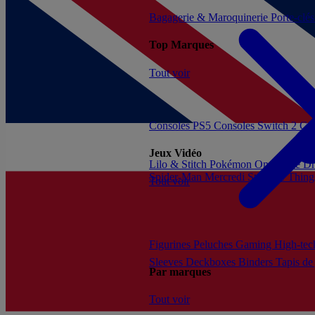
Bagagerie & Maroquinerie
Porte-clé
Top Marques
Tout voir
Consoles PS5
Consoles Switch 2
Con
Jeux Vidéo
Lilo & Stitch
Pokémon
One Piece
Dr
Spider-Man
Mercredi
Stranger Thing
Tout voir
Figurines
Peluches
Gaming
High-te
Sleeves
Deckboxes
Binders
Tapis de
Par marques
Tout voir