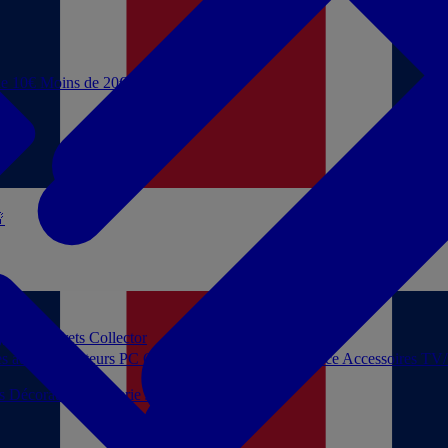
de 10€
Moins de 20€

 jouer
Coffrets Collector
es audio
Moniteurs PC
Casques filaires
Audio Licence
Accessoires TV
ls
Décoration
Papeterie
Jeux de société