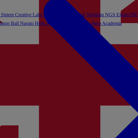
 Sistem
Creative Labs
Turtle Beach
Sandisk
Verbatim
NGS
Elgato
PN
agon Ball
Naruto
Hello Kitty
Harry Potter
My Hero Academia