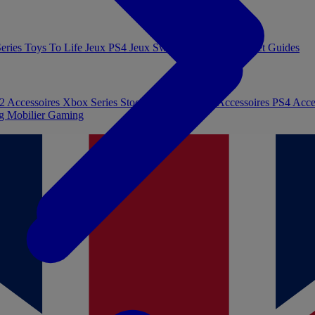
eries
Toys To Life
Jeux PS4
Jeux Switch
Jeux PC
Livres et Guides
 2
Accessoires Xbox Series
Stockage et Mémoire
Accessoires PS4
Acce
ng
Mobilier Gaming