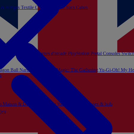
s & Badges
Textile
Cosplay
Beauté
Sacs Cabas
soles Xbox Series
Bornes d'arcade
PlayStation Portal
Consoles Switc
agon Ball
Naruto
Hello Kitty
Magic: The Gathering
Yu-Gi-Oh!
My He
s
ch
Maison & Décoration
Mode
Vaisselle
Mugs, tasses & bols
 jeu