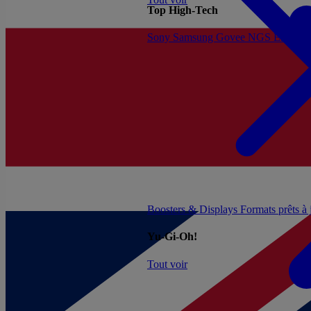
Top High-Tech
Sony
Samsung
Govee
NGS
Energy 
Boosters & Displays
Formats prêts à
Yu-Gi-Oh!
Tout voir