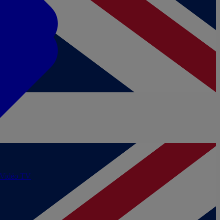
/Vidéo
TV