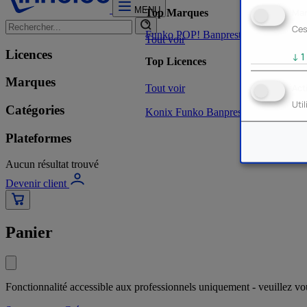
MENU
Mar
Top Marques
Ces
Funko POP!
Banpresto
Plastoy
Stor
Tout voir
Licences
↓
1
Top Licences
Marques
Tout voir
Act
Uti
Catégories
Konix
Funko
Banpresto
Stor
NOUVE
Plateformes
Aucun résultat trouvé
Devenir client
Panier
Fonctionnalité accessible aux professionnels uniquement - veuillez v