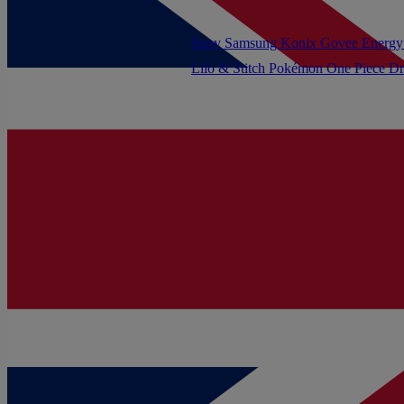
Sony
Samsung
Konix
Govee
Energy
Lilo & Stitch
Pokémon
One Piece
Dr