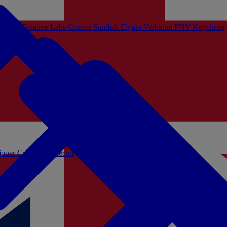
Sistem
Creative Labs
Corsair
Sandisk
Elgato
Verbatim
PNY
Keychron
 jouer
Coffrets Collector