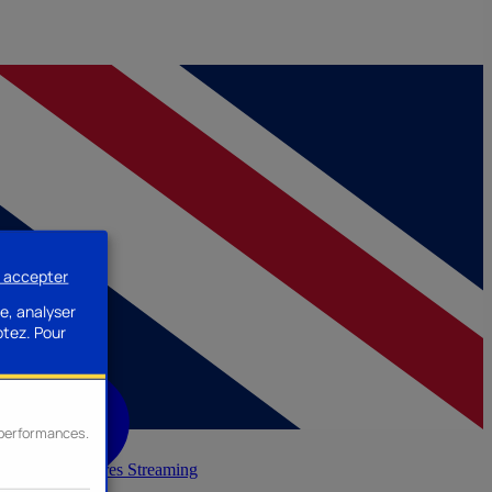
s accepter
e, analyser
ptez.
Pour
s performances.
inerie
Accessoires Streaming