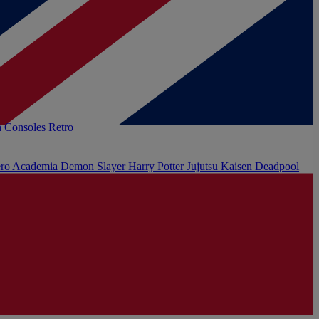
h
Consoles Retro
ro Academia
Demon Slayer
Harry Potter
Jujutsu Kaisen
Deadpool