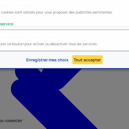
keting et publicité
 cookies sont utilisés pour vous proposer des publicités pertinentes.
Lyo
Enesco
Cerda
Mighty Jaxx
service
iver/Désactiver tous les services
lisez ce bouton pour activer ou désactiver tous les services.
AU - Heroes Inc.
NOUVEAU - Panini
Enregistrer mes choix
Tout accepter
ous connecter