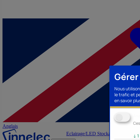
Gérer
Nous utilison
le trafic et 
en savoir plus
Ana
Ces
Anglais
Eclairage/LED
Stockage/Mémoire
Ac
↓
1