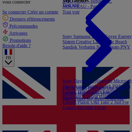
Top Licences
NOUVEAU - Heroes Inc.
vous connecter
Tout voir
NOUVEAU - Panini
Tout voir
Se connecter
Créer un compte
Derniers référencements
Précommandes
Arrivages
Sony
Samsung
Konix
Govee
Energy
Promotions
Sistem
Creative Labs
Turtle Beach
Besoin d'aide ?
Sandisk
Verbatim
NGS
Elgato
PNY
FR
Sony Playstation
Nintendo
Microsoft
Xbox
Konix
Turtle Beach
PDP
Hori
Lilo & Stitch
Pokémon
One Piece
Corsair
Thrustmaster
Sandisk
Dragon Ball
Naruto
Hello Kitty
Backbone
Playseat
Bandai Namco
Harry Potter
My Hero Academia
Ubisoft
Plaion
U&I
Take 2
Just For
Games
Microids
Focus