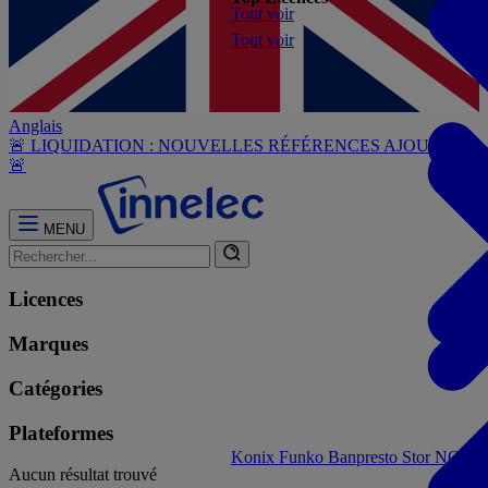
Tout voir
Tout voir
Anglais
🚨 LIQUIDATION : NOUVELLES RÉFÉRENCES AJOUTÉES
🚨
MENU
Licences
Marques
Catégories
Plateformes
Konix
Funko
Banpresto
Stor
NOUVE
Aucun résultat trouvé