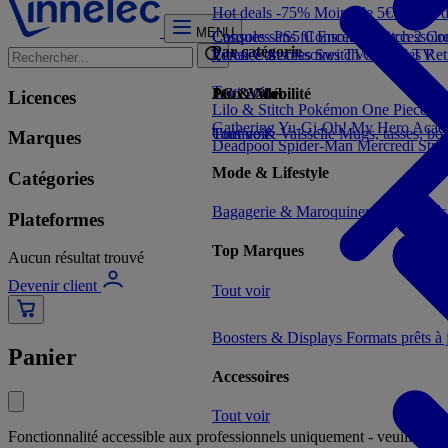
Hot deals -75%
Moins de 5€
Moins 
MENU
Consoles PS5
Casques sans fil
Consoles Switch 2
Enceintes
Accessoir
Con
Par catégorie
Portal
Licence
Consoles Switch
Accessoires TV/Vidéo
Consoles Ret
TV
Tout voir
Jeux Vidéo
PC & Mobilité
Licences
Lilo & Stitch
Pokémon
One Piece
Dr
Gathering
Yu-Gi-Oh!
My Hero Acad
Tout voir
Cuisine & Vaisselle
Tout voir
Mugs, tasses, bo
Marques
Deadpool
Spider-Man
Mercredi
Stra
Mode & Lifestyle
Catégories
Bagagerie & Maroquinerie
Porte-clé
Plateformes
Top Marques
Aucun résultat trouvé
Devenir client
Tout voir
Boosters & Displays
Formats prêts à
Panier
Accessoires
Tout voir
Fonctionnalité accessible aux professionnels uniquement - veuillez