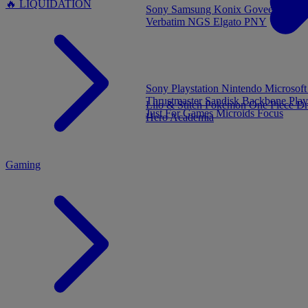
🔥 LIQUIDATION
Sony
Samsung
Konix
Govee
Energy
Verbatim
NGS
Elgato
PNY
MENU
Sony Playstation
Nintendo
Microsof
Thrustmaster
Sandisk
Backbone
Play
Lilo & Stitch
Pokémon
One Piece
Dr
Just For Games
Microids
Focus
Hero Academia
Gaming