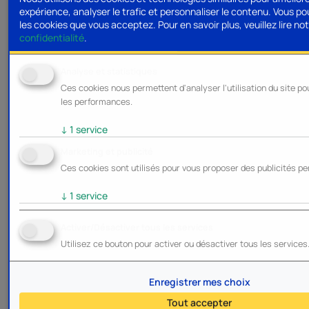
expérience, analyser le trafic et personnaliser le contenu. Vous po
les cookies que vous acceptez.
Pour en savoir plus, veuillez lire no
confidentialité
.
Analyse et statistiques
Ces cookies nous permettent d'analyser l'utilisation du site po
les performances.
↓
1
service
Marketing et publicité
Ces cookies sont utilisés pour vous proposer des publicités pe
↓
1
service
Activer/Désactiver tous les services
Utilisez ce bouton pour activer ou désactiver tous les services
Enregistrer mes choix
Tout accepter