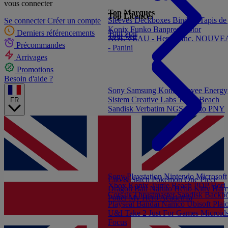
vous connecter
Top Marques
Top Licences
Sleeves
Deckboxes
Binders
Tapis de
Se connecter
Créer un compte
Konix
Funko
Banpresto
Stor
Tout voir
Derniers référencements
Tout voir
NOUVEAU - Heroes Inc.
NOUVE
Précommandes
- Panini
Arrivages
Promotions
Besoin d'aide ?
Sony
Samsung
Konix
Govee
Energy
Sistem
Creative Labs
Turtle Beach
FR
Sandisk
Verbatim
NGS
Elgato
PNY
Sony Playstation
Nintendo
Microsoft
Lilo & Stitch
Pokémon
One Piece
Xbox
Konix
Turtle Beach
PDP
Hori
Dragon Ball
Naruto
Hello Kitty
Harr
Corsair
Thrustmaster
Sandisk
Backb
Potter
My Hero Academia
Playseat
Bandai Namco
Ubisoft
Plai
U&I
Take 2
Just For Games
Microid
Focus