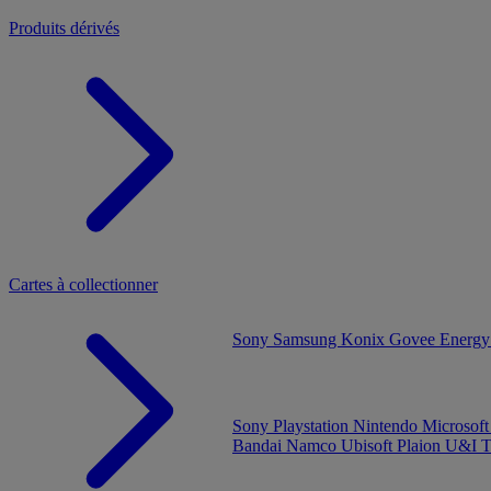
Produits dérivés
Cartes à collectionner
Sony
Samsung
Konix
Govee
Energy
Sony Playstation
Nintendo
Microsof
Bandai Namco
Ubisoft
Plaion
U&I
T