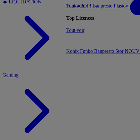
🔥 LIQUIDATION
Tout voir
Funko POP!
Banpresto
Plastoy
Stor
Top Licences
MENU
Tout voir
Konix
Funko
Banpresto
Stor
NOUVE
Gaming