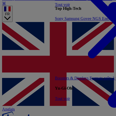
🚨
Tout voir
Top High-Tech
FR
Sony
Samsung
Govee
NGS
Energy 
Boosters & Displays
Formats prêts à
Yu-Gi-Oh!
Tout voir
Anglais