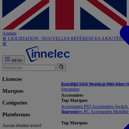
Anglais
🚨 LIQUIDATION : NOUVELLES RÉFÉRENCES AJOUTÉES
🚨
MENU
Licences
Jeux PS5
Eclairage/LED
Jeux Switch 2
Stockage/Mémoire
Jeux Xbox S
Ac
Streaming
Marques
Accessoires
Top Marques
Catégories
Accessoires PS5
Accessoires Switch
Accessoires PC
Tout voir
Accessoires Mobilit
Plateformes
Top Marques
Aucun résultat trouvé