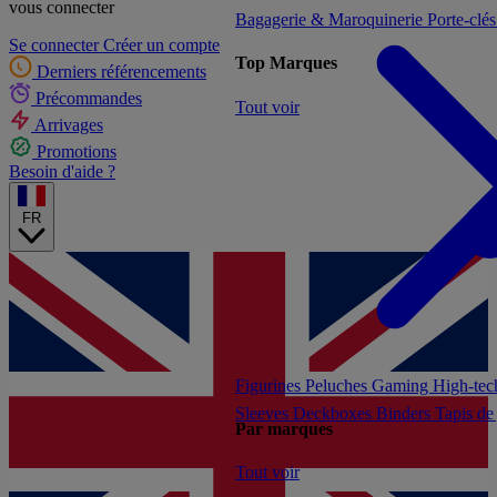
vous connecter
Bagagerie & Maroquinerie
Porte-clé
Se connecter
Créer un compte
Top Marques
Derniers référencements
Précommandes
Tout voir
Arrivages
Promotions
Besoin d'aide ?
FR
Figurines
Peluches
Gaming
High-te
Sleeves
Deckboxes
Binders
Tapis de
Par marques
Tout voir