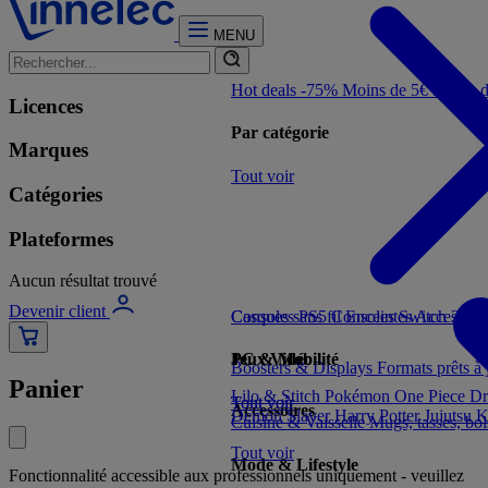
MENU
Hot deals -75%
Moins de 5€
Moins 
Licences
Par catégorie
Marques
Tout voir
Catégories
Plateformes
Aucun résultat trouvé
Devenir client
Consoles PS5
Casques sans fil
Consoles Switch 2
Enceintes
Accessoir
Con
Jeux Vidéo
PC & Mobilité
Boosters & Displays
Formats prêts à
Panier
Lilo & Stitch
Pokémon
One Piece
Dr
Tout voir
Tout voir
Accessoires
Demon Slayer
Harry Potter
Jujutsu 
Cuisine & Vaisselle
Mugs, tasses, bo
Tout voir
Mode & Lifestyle
Fonctionnalité accessible aux professionnels uniquement - veuillez