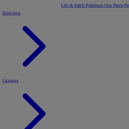
Lilo & Stitch
Pokémon
One Piece
Dr
High-tech
Licences