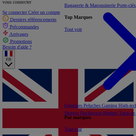
vous connecter
Bagagerie & Maroquinerie
Porte-clé
Se connecter
Créer un compte
Top Marques
Derniers référencements
Précommandes
Tout voir
Arrivages
Promotions
Besoin d'aide ?
FR
Figurines
Peluches
Gaming
High-te
Sleeves
Deckboxes
Binders
Tapis de
Par marques
Tout voir