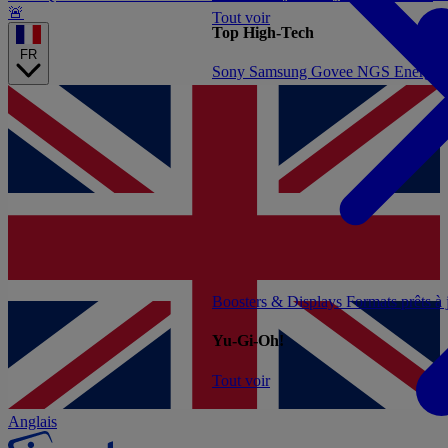
🚨
Tout voir
Top High-Tech
FR
Sony
Samsung
Govee
NGS
Energy 
Boosters & Displays
Formats prêts à
Yu-Gi-Oh!
Tout voir
Anglais