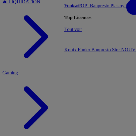
🔥 LIQUIDATION
Tout voir
Funko POP!
Banpresto
Plastoy
Stor
Top Licences
MENU
Tout voir
Konix
Funko
Banpresto
Stor
NOUVE
Gaming