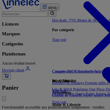
MENU
Hot deals -75%
Moins de 5€
Moins 
Licences
Par catégorie
Marques
Tout voir
Catégories
Plateformes
Aucun résultat trouvé
Devenir client
Consoles PS5
Casques sans fil
Consoles Switch 2
Enceintes
Accessoir
Con
Jeux Vidéo
PC & Mobilité
Boosters & Displays
Formats prêts à
Panier
Lilo & Stitch
Pokémon
One Piece
Dr
Tout voir
Tout voir
Accessoires
Demon Slayer
Harry Potter
Jujutsu 
Cuisine & Vaisselle
Mugs, tasses, bo
Tout voir
Mode & Lifestyle
Fonctionnalité accessible aux professionnels uniquement - veuillez