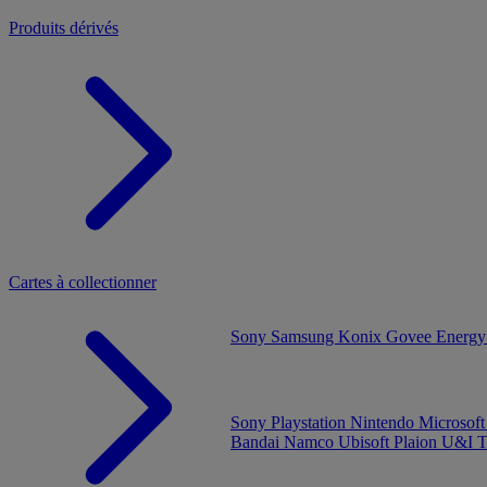
Produits dérivés
Cartes à collectionner
Sony
Samsung
Konix
Govee
Energy
Sony Playstation
Nintendo
Microsof
Bandai Namco
Ubisoft
Plaion
U&I
T