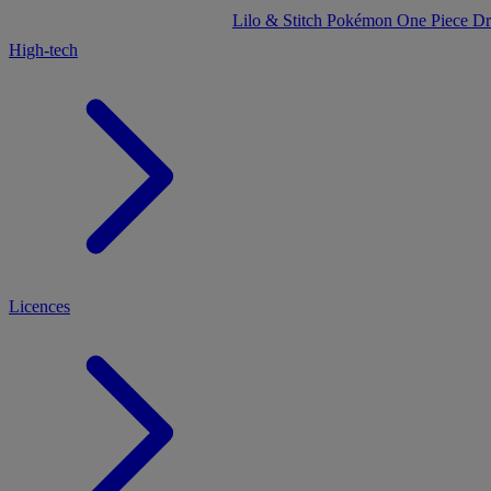
Lilo & Stitch
Pokémon
One Piece
Dr
High-tech
Licences