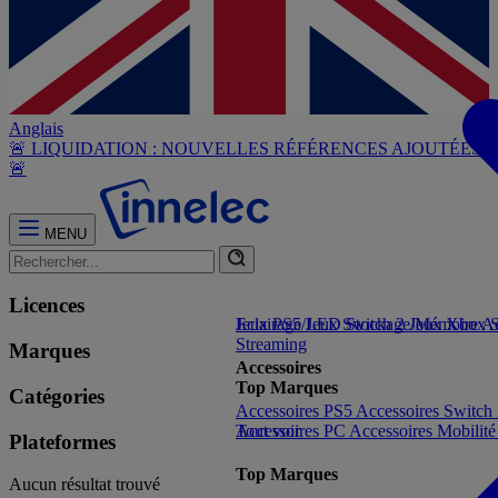
Anglais
🚨 LIQUIDATION : NOUVELLES RÉFÉRENCES AJOUTÉES
🚨
MENU
Licences
Jeux PS5
Eclairage/LED
Jeux Switch 2
Stockage/Mémoire
Jeux Xbox S
Ac
Streaming
Marques
Accessoires
Top Marques
Catégories
Accessoires PS5
Accessoires Switch
Accessoires PC
Tout voir
Accessoires Mobilit
Plateformes
Top Marques
Aucun résultat trouvé