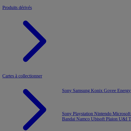
Produits dérivés
Cartes à collectionner
Sony
Samsung
Konix
Govee
Energy
Sony Playstation
Nintendo
Microsof
Bandai Namco
Ubisoft
Plaion
U&I
T