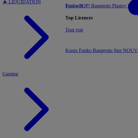
🔥 LIQUIDATION
Tout voir
Funko POP!
Banpresto
Plastoy
Stor
Top Licences
MENU
Tout voir
Konix
Funko
Banpresto
Stor
NOUVE
Gaming