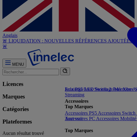
Anglais
🚨 LIQUIDATION : NOUVELLES RÉFÉRENCES AJOUTÉES
🚨
MENU
Licences
Jeux PS5
Eclairage/LED
Jeux Switch 2
Stockage/Mémoire
Jeux Xbox S
Ac
Streaming
Marques
Accessoires
Top Marques
Catégories
Accessoires PS5
Accessoires Switch
Accessoires PC
Tout voir
Accessoires Mobilit
Plateformes
Top Marques
Aucun résultat trouvé