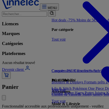
MENU
Hot deals -75%
Moins de 5€
Moins 
Licences
Par catégorie
Marques
Tout voir
Catégories
Plateformes
Aucun résultat trouvé
Devenir client
Consoles PS5
Casques sans fil
Consoles Switch 2
Enceintes
Accessoir
Con
Jeux Vidéo
PC & Mobilité
Boosters & Displays
Formats prêts à
Panier
Lilo & Stitch
Pokémon
One Piece
Dr
Tout voir
Tout voir
Accessoires
Demon Slayer
Harry Potter
Jujutsu 
Cuisine & Vaisselle
Mugs, tasses, bo
Tout voir
Mode & Lifestyle
Fonctionnalité accessible aux professionnels uniquement - veuillez