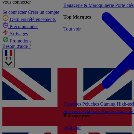
vous connecter
Bagagerie & Maroquinerie
Porte-clé
Se connecter
Créer un compte
Top Marques
Derniers référencements
Précommandes
Tout voir
Arrivages
Promotions
Besoin d'aide ?
FR
Figurines
Peluches
Gaming
High-te
Sleeves
Deckboxes
Binders
Tapis de
Par marques
Tout voir