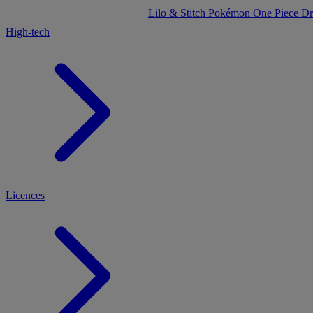
Lilo & Stitch
Pokémon
One Piece
Dr
High-tech
Licences