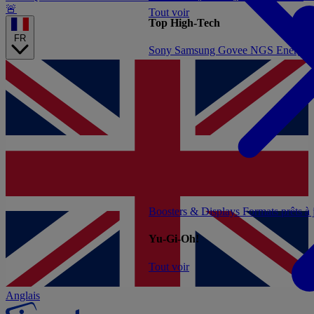
🚨
Tout voir
Top High-Tech
FR
Sony
Samsung
Govee
NGS
Energy 
Boosters & Displays
Formats prêts à
Yu-Gi-Oh!
Tout voir
Anglais