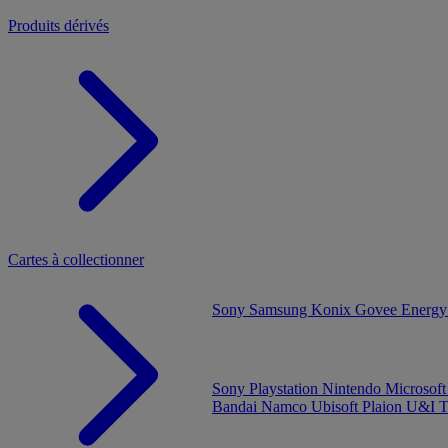
Produits dérivés
Cartes à collectionner
Sony
Samsung
Konix
Govee
Energy
Sony Playstation
Nintendo
Microsof
Bandai Namco
Ubisoft
Plaion
U&I
T