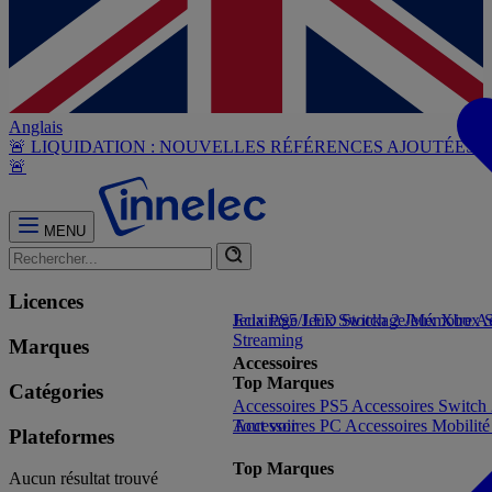
Anglais
🚨 LIQUIDATION : NOUVELLES RÉFÉRENCES AJOUTÉES
🚨
MENU
Licences
Jeux PS5
Eclairage/LED
Jeux Switch 2
Stockage/Mémoire
Jeux Xbox S
Ac
Streaming
Marques
Accessoires
Top Marques
Catégories
Accessoires PS5
Accessoires Switch
Accessoires PC
Tout voir
Accessoires Mobilit
Plateformes
Top Marques
Aucun résultat trouvé