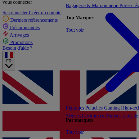
vous connecter
Bagagerie & Maroquinerie
Porte-clé
Se connecter
Créer un compte
Top Marques
Derniers référencements
Précommandes
Tout voir
Arrivages
Promotions
Besoin d'aide ?
FR
Figurines
Peluches
Gaming
High-te
Sleeves
Deckboxes
Binders
Tapis de
Par marques
Tout voir