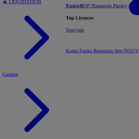
🔥 LIQUIDATION
Tout voir
Funko POP!
Banpresto
Plastoy
Stor
Top Licences
MENU
Tout voir
Konix
Funko
Banpresto
Stor
NOUVE
Gaming