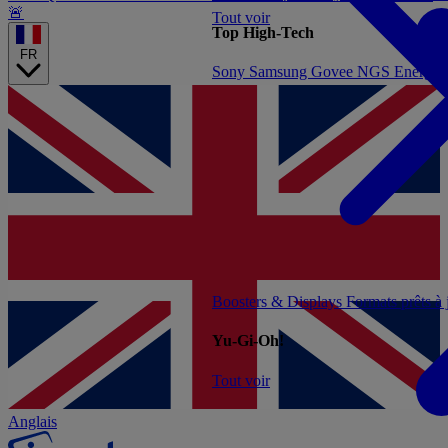
🚨
Tout voir
Top High-Tech
FR
Sony
Samsung
Govee
NGS
Energy 
Boosters & Displays
Formats prêts à
Yu-Gi-Oh!
Tout voir
Anglais