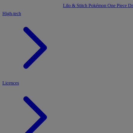
Lilo & Stitch
Pokémon
One Piece
Dr
High-tech
Licences