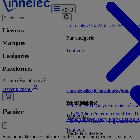
MENU
Hot deals -75%
Moins de 5€
Moins 
Licences
Par catégorie
Marques
Tout voir
Catégories
Plateformes
Aucun résultat trouvé
Devenir client
Consoles PS5
Casques sans fil
Consoles Switch 2
Enceintes
Accessoir
Con
Jeux Vidéo
PC & Mobilité
Boosters & Displays
Formats prêts à
Panier
Lilo & Stitch
Pokémon
One Piece
Dr
Tout voir
Tout voir
Accessoires
Demon Slayer
Harry Potter
Jujutsu 
Cuisine & Vaisselle
Mugs, tasses, bo
Tout voir
Mode & Lifestyle
Fonctionnalité accessible aux professionnels uniquement - veuillez