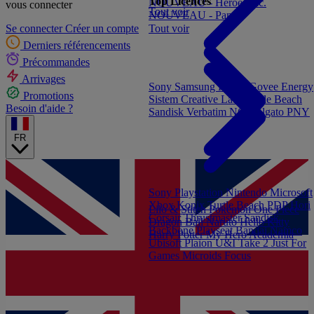
Top Licences
NOUVEAU - Heroes Inc.
vous connecter
Tout voir
NOUVEAU - Panini
Tout voir
Se connecter
Créer un compte
Derniers référencements
Précommandes
Arrivages
Sony
Samsung
Konix
Govee
Energy
Promotions
Sistem
Creative Labs
Turtle Beach
Besoin d'aide ?
Sandisk
Verbatim
NGS
Elgato
PNY
FR
Sony Playstation
Nintendo
Microsoft
Xbox
Konix
Turtle Beach
PDP
Hori
Lilo & Stitch
Pokémon
One Piece
Corsair
Thrustmaster
Sandisk
Dragon Ball
Naruto
Hello Kitty
Backbone
Playseat
Bandai Namco
Harry Potter
My Hero Academia
Ubisoft
Plaion
U&I
Take 2
Just For
Games
Microids
Focus