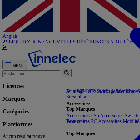
Anglais
🚨 LIQUIDATION : NOUVELLES RÉFÉRENCES AJOUTÉES
🚨
MENU
Licences
Jeux PS5
Eclairage/LED
Jeux Switch 2
Stockage/Mémoire
Jeux Xbox S
Ac
Streaming
Marques
Accessoires
Top Marques
Catégories
Accessoires PS5
Accessoires Switch
Accessoires PC
Tout voir
Accessoires Mobilit
Plateformes
Top Marques
Aucun résultat trouvé