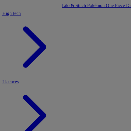
Lilo & Stitch
Pokémon
One Piece
Dr
High-tech
Licences