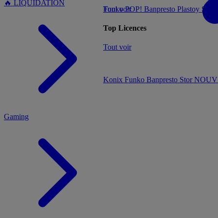
🔥 LIQUIDATION
Tout voir
Funko POP!
Banpresto
Plastoy
Stor
Top Licences
MENU
Tout voir
Konix
Funko
Banpresto
Stor
NOUVE
Gaming