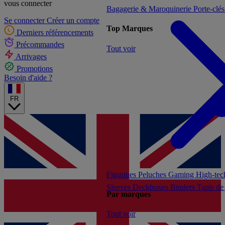
vous connecter
Bagagerie & Maroquinerie
Porte-clé
Se connecter
Créer un compte
Top Marques
Derniers référencements
Précommandes
Tout voir
Arrivages
Promotions
Besoin d'aide ?
FR
Figurines
Peluches
Gaming
High-te
Sleeves
Deckboxes
Binders
Tapis de
Par marques
Tout voir