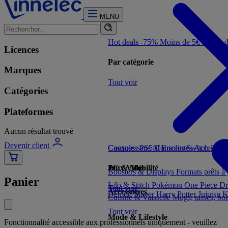
MENU
Hot deals -75%
Moins de 5€
Moins 
Licences
Par catégorie
Marques
Tout voir
Catégories
Plateformes
Aucun résultat trouvé
Devenir client
Consoles PS5
Casques sans fil
Consoles Switch 2
Enceintes
Accessoir
Con
Jeux Vidéo
PC & Mobilité
Boosters & Displays
Formats prêts à
Panier
Lilo & Stitch
Pokémon
One Piece
Dr
Tout voir
Tout voir
Accessoires
Demon Slayer
Harry Potter
Jujutsu 
Cuisine & Vaisselle
Mugs, tasses, bo
Tout voir
Mode & Lifestyle
Fonctionnalité accessible aux professionnels uniquement - veuillez