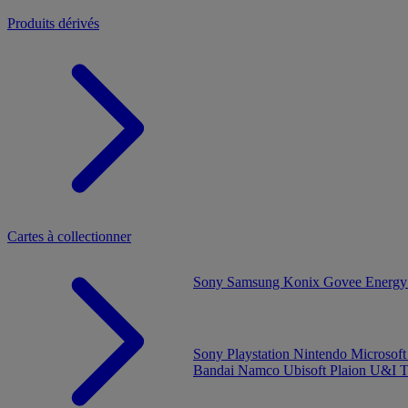
Produits dérivés
Cartes à collectionner
Sony
Samsung
Konix
Govee
Energy
Sony Playstation
Nintendo
Microsof
Bandai Namco
Ubisoft
Plaion
U&I
T