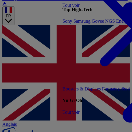
🚨
Tout voir
Top High-Tech
FR
Sony
Samsung
Govee
NGS
Energy 
Boosters & Displays
Formats prêts à
Yu-Gi-Oh!
Tout voir
Anglais