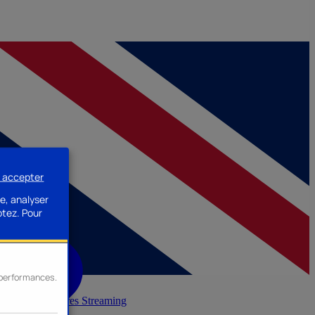
s accepter
e, analyser
ptez.
Pour
s performances.
inerie
Accessoires Streaming