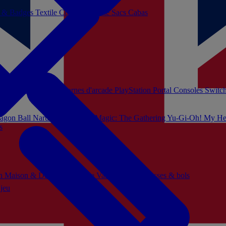
s & Badges
Textile
Cosplay
Beauté
Sacs Cabas
soles Xbox Series
Bornes d'arcade
PlayStation Portal
Consoles Switc
agon Ball
Naruto
Hello Kitty
Magic: The Gathering
Yu-Gi-Oh!
My He
s
ch
Maison & Décoration
Mode
Vaisselle
Mugs, tasses & bols
 jeu