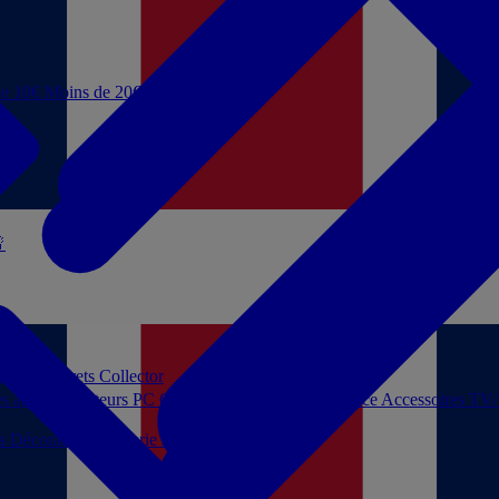
de 10€
Moins de 20€

 jouer
Coffrets Collector
es audio
Moniteurs PC
Casques filaires
Audio Licence
Accessoires TV
ls
Décoration
Papeterie
Jeux de société