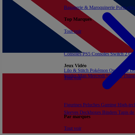
Bagagerie & Maroquinerie
Porte-clé
Top Marques
Tout voir
Consoles PS5
Consoles Switch 2
Con
Jeux Vidéo
Lilo & Stitch
Pokémon
One Piece
Dr
Spider-Man
Mercredi
Stranger Thing
Tout voir
Figurines
Peluches
Gaming
High-te
Sleeves
Deckboxes
Binders
Tapis de
Par marques
Tout voir