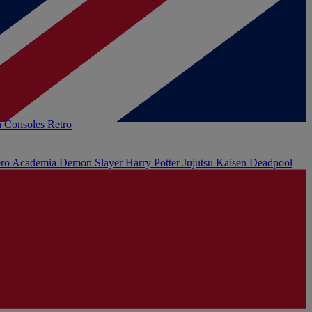
h
Consoles Retro
ro Academia
Demon Slayer
Harry Potter
Jujutsu Kaisen
Deadpool