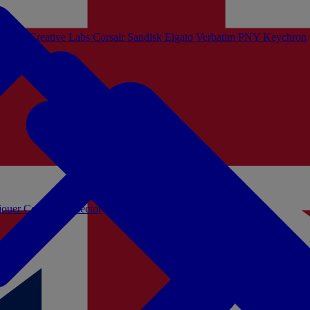
Sistem
Creative Labs
Corsair
Sandisk
Elgato
Verbatim
PNY
Keychron
 jouer
Coffrets Collector