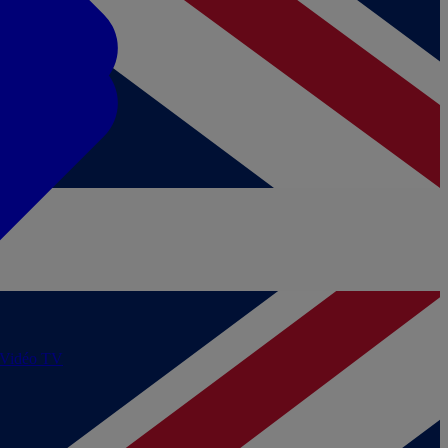
/Vidéo
TV