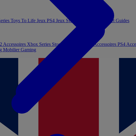
eries
Toys To Life
Jeux PS4
Jeux Switch
Jeux PC
Livres et Guides
 2
Accessoires Xbox Series
Stockage et Mémoire
Accessoires PS4
Acce
ng
Mobilier Gaming