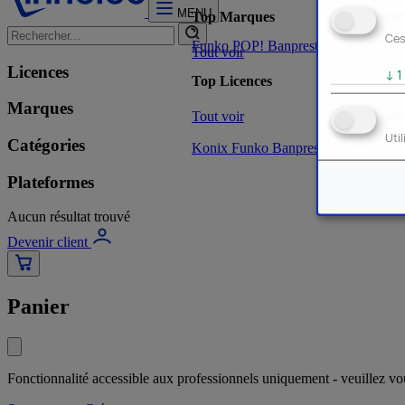
MENU
Mar
Top Marques
Ces
Funko POP!
Banpresto
Plastoy
Stor
Tout voir
Licences
↓
1
Top Licences
Marques
Tout voir
Act
Uti
Catégories
Konix
Funko
Banpresto
Stor
NOUVE
Plateformes
Aucun résultat trouvé
Devenir client
Panier
Fonctionnalité accessible aux professionnels uniquement - veuillez v