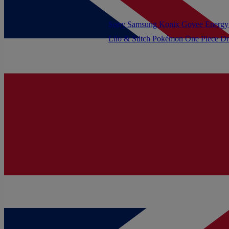
Sony
Samsung
Konix
Govee
Energy
Lilo & Stitch
Pokémon
One Piece
Dr