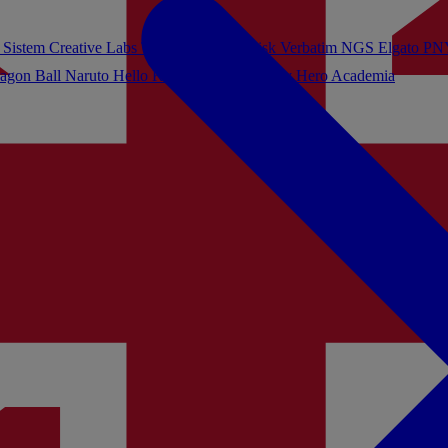
 Sistem
Creative Labs
Turtle Beach
Sandisk
Verbatim
NGS
Elgato
PN
agon Ball
Naruto
Hello Kitty
Harry Potter
My Hero Academia