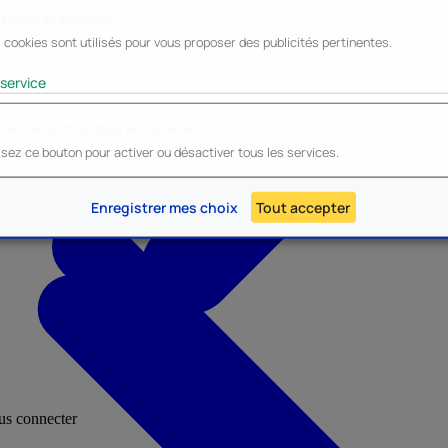
keting et publicité
 cookies sont utilisés pour vous proposer des publicités pertinentes.
Lyo
Enesco
Cerda
Mighty Jaxx
service
iver/Désactiver tous les services
lisez ce bouton pour activer ou désactiver tous les services.
AU - Heroes Inc.
NOUVEAU - Panini
Enregistrer mes choix
Tout accepter
ous connecter