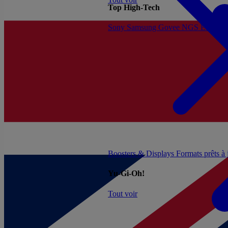
Top High-Tech
Sony
Samsung
Govee
NGS
Energy 
Boosters & Displays
Formats prêts à
Yu-Gi-Oh!
Tout voir