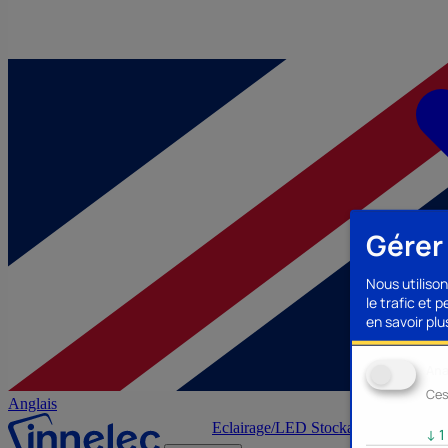
Gérer
Nous utilison
le trafic et 
en savoir plus
Ana
Ces
Anglais
Eclairage/LED
Stockage/Mémoire
Ac
↓
1