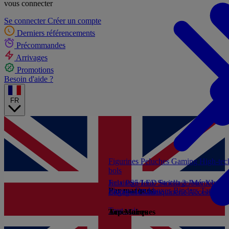
vous connecter
Se connecter
Créer un compte
Derniers référencements
Précommandes
Arrivages
Promotions
Besoin d'aide ?
FR
Figurines
Peluches
Gaming
High-te
bols
Jeux PS5
Eclairage/LED
Jeux Switch 2
Stockage/Mémoire
Jeux Xbox S
Ac
Par marques
Sleeves
Deckboxes
Binders
Tapis de
Livres et Guides
Bagagerie/Maroquinerie
Accessoires
Tout voir
Accessoires
Top Marques