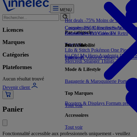
MENU
Hot deals -75%
Moins de 5€
Moins 
Consoles PS5
Casques sans fil
Consoles Switch 2
Enceintes
Accessoir
Con
Licences
Par catégorie
Consoles Switch
Accessoires TV/Vidéo
Consoles Retro
TV
Marques
Tout voir
Jeux Vidéo
PC & Mobilité
Lilo & Stitch
Pokémon
One Piece
Dr
Catégories
Gi-Oh!
My Hero Academia
Demon S
Tout voir
Cuisine & Vaisselle
Tout voir
Mugs, tasses, bo
Mercredi
Stranger Things
Plateformes
Mode & Lifestyle
Aucun résultat trouvé
Bagagerie & Maroquinerie
Porte-clé
Devenir client
Top Marques
Boosters & Displays
Formats prêts à
Tout voir
Panier
Accessoires
Tout voir
Fonctionnalité accessible aux professionnels uniquement - veuillez