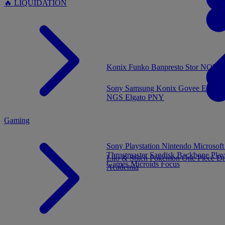
🔥 LIQUIDATION
MENU
Konix
Funko
Banpresto
Stor
NOUVE
Sony
Samsung
Konix
Govee
Energy
NGS
Elgato
PNY
Gaming
Sony Playstation
Nintendo
Microsof
Thrustmaster
Sandisk
Backbone
Play
Lilo & Stitch
Pokémon
One Piece
Dr
Games
Microids
Focus
Academia