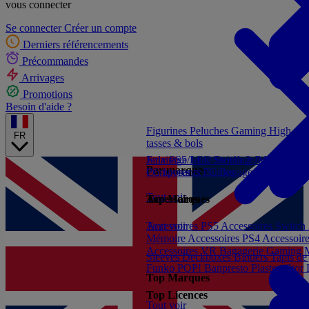
vous connecter
Se connecter
Créer un compte
Derniers référencements
Précommandes
Arrivages
Promotions
Besoin d'aide ?
Figurines
Peluches
Gaming
High-te
FR
tasses & bols
Jeux PS5
Eclairage/LED
Jeux Switch 2
Stockage/Mémoire
Jeux Xbox S
Ac
Par marques
PC
Composants PC
Livres et Guides
Bagagerie/Maroquin
Tout voir
Accessoires
Top Marques
Accessoires PS5
Tout voir
Accessoires Switch
Mémoire
Accessoires PS4
Accessoir
Accessoires VR
Bagagerie Gaming
Sleeves
Deckboxes
Binders
Tapis de
Funko POP!
Banpresto
Plastoy
Stor
Top Marques
Top Licences
Tout voir