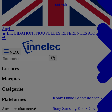
Tout voir
Anglais
🚨 LIQUIDATION : NOUVELLES RÉFÉRENCES AJOUTÉES
🚨
MENU
Licences
Marques
Catégories
Konix
Funko
Banpresto
Stor
NOUVE
Plateformes
Sony
Samsung
Konix
Govee
Energy
Aucun résultat trouvé