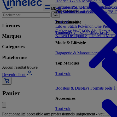
Hot deals -75%
Moins de 5€
Moins 
Consoles PS5
Casques sans fil
Consoles Switch 2
Enceintes
Accessoir
Con
MENU
Par catégorie
PlayStation Portal
Licence
Accessoires TV/Vidéo
Consoles Switch
TV
C
Tout voir
Jeux Vidéo
PC & Mobilité
Licences
Lilo & Stitch
Pokémon
One Piece
Dr
Gathering
Yu-Gi-Oh!
My Hero Acad
Tout voir
Cuisine & Vaisselle
Tout voir
Mugs, tasses, bo
Marques
Kaisen
Deadpool
Spider-Man
Mercr
Mode & Lifestyle
Catégories
Bagagerie & Maroquinerie
Porte-clé
Plateformes
Top Marques
Aucun résultat trouvé
Tout voir
Devenir client
Boosters & Displays
Formats prêts à
Panier
Accessoires
Tout voir
Fonctionnalité accessible aux professionnels uniquement - veuillez