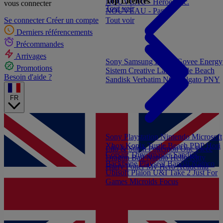
Top Licences
NOUVEAU - Heroes Inc.
vous connecter
Tout voir
NOUVEAU - Panini
Tout voir
Se connecter
Créer un compte
Derniers référencements
Précommandes
Arrivages
Sony
Samsung
Konix
Govee
Energy
Promotions
Sistem
Creative Labs
Turtle Beach
Besoin d'aide ?
Sandisk
Verbatim
NGS
Elgato
PNY
FR
Sony Playstation
Nintendo
Microsoft
Xbox
Konix
Turtle Beach
PDP
Hori
Lilo & Stitch
Pokémon
One Piece
Corsair
Thrustmaster
Sandisk
Dragon Ball
Naruto
Hello Kitty
Backbone
Playseat
Bandai Namco
Harry Potter
My Hero Academia
Ubisoft
Plaion
U&I
Take 2
Just For
Games
Microids
Focus