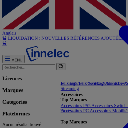
Anglais
🚨 LIQUIDATION : NOUVELLES RÉFÉRENCES AJOUTÉES
🚨
MENU
Licences
Jeux PS5
Eclairage/LED
Jeux Switch 2
Stockage/Mémoire
Jeux Xbox S
Ac
Streaming
Marques
Accessoires
Top Marques
Catégories
Accessoires PS5
Accessoires Switch
Accessoires PC
Tout voir
Accessoires Mobilit
Plateformes
Top Marques
Aucun résultat trouvé