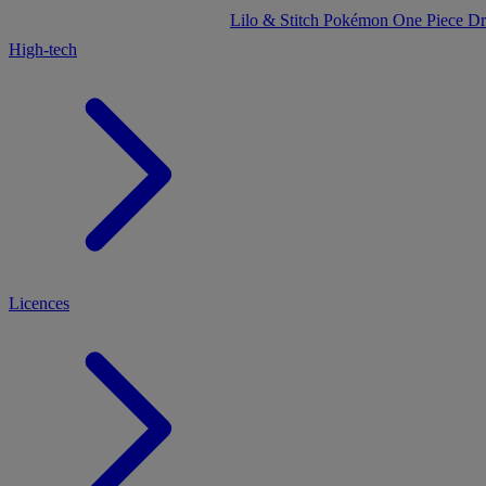
Lilo & Stitch
Pokémon
One Piece
Dr
High-tech
Licences