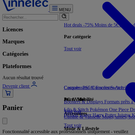
MENU
Hot deals -75%
Moins de 5€
Moins 
Licences
Par catégorie
Marques
Tout voir
Catégories
Plateformes
Aucun résultat trouvé
Devenir client
Consoles PS5
Casques sans fil
Consoles Switch 2
Enceintes
Accessoir
Con
Jeux Vidéo
PC & Mobilité
Boosters & Displays
Formats prêts à
Panier
Lilo & Stitch
Pokémon
One Piece
Dr
Tout voir
Tout voir
Accessoires
Demon Slayer
Harry Potter
Jujutsu 
Cuisine & Vaisselle
Mugs, tasses, bo
Tout voir
Mode & Lifestyle
Fonctionnalité accessible aux professionnels uniquement - veuillez