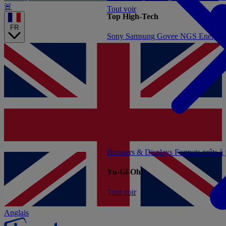
🚨
Tout voir
Top High-Tech
FR
Sony
Samsung
Govee
NGS
Energy 
Boosters & Displays
Formats prêts à
Yu-Gi-Oh!
Tout voir
Anglais