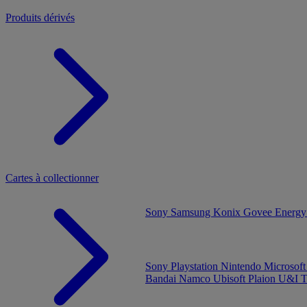
Produits dérivés
Cartes à collectionner
Sony
Samsung
Konix
Govee
Energy
Sony Playstation
Nintendo
Microsof
Bandai Namco
Ubisoft
Plaion
U&I
T