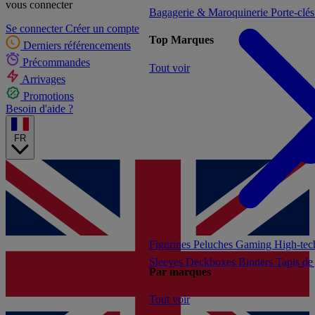
vous connecter
Bagagerie & Maroquinerie
Porte-clé
Se connecter
Créer un compte
Top Marques
Derniers référencements
Précommandes
Tout voir
Arrivages
Promotions
Besoin d'aide ?
FR
Figurines
Peluches
Gaming
High-te
Sleeves
Deckboxes
Binders
Tapis de
Par marques
Tout voir