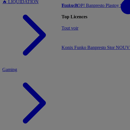
🔥 LIQUIDATION
Tout voir
Funko POP!
Banpresto
Plastoy
Stor
Top Licences
MENU
Tout voir
Konix
Funko
Banpresto
Stor
NOUVE
Gaming