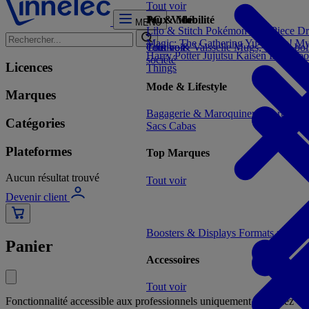
Tout voir
Jeux Vidéo
PC & Mobilité
MENU
Lilo & Stitch
Pokémon
One Piece
Dr
Magic: The Gathering
Yu-Gi-Oh!
My
Tout voir
Cuisine & Vaisselle
Tout voir
Mugs, tasses, bo
Harry Potter
Jujutsu Kaisen
Deadpoo
société
Licences
Things
Mode & Lifestyle
Marques
Bagagerie & Maroquinerie
Porte-clé
Catégories
Sacs Cabas
Plateformes
Top Marques
Aucun résultat trouvé
Tout voir
Devenir client
Boosters & Displays
Formats prêts à
Panier
Accessoires
Tout voir
Fonctionnalité accessible aux professionnels uniquement - veuillez