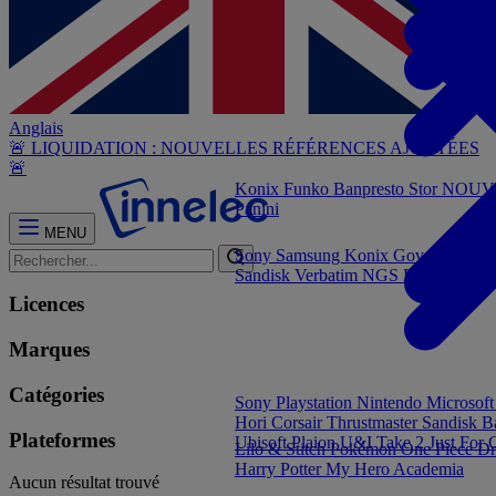
Anglais
🚨 LIQUIDATION : NOUVELLES RÉFÉRENCES AJOUTÉES
🚨
Konix
Funko
Banpresto
Stor
NOUVE
Panini
MENU
Sony
Samsung
Konix
Govee
Energy
Sandisk
Verbatim
NGS
Elgato
PNY
Licences
Marques
Catégories
Sony Playstation
Nintendo
Microsof
Hori
Corsair
Thrustmaster
Sandisk
B
Plateformes
Ubisoft
Plaion
U&I
Take 2
Just For
Lilo & Stitch
Pokémon
One Piece
Dr
Harry Potter
My Hero Academia
Aucun résultat trouvé