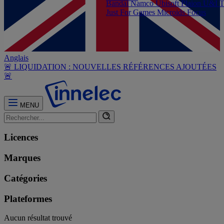
Bandai Namco
Ubisoft
Plaion
U&I
T
Just For Games
Microids
Focus
Anglais
🚨 LIQUIDATION : NOUVELLES RÉFÉRENCES AJOUTÉES
🚨
MENU
Licences
Marques
Catégories
Plateformes
Aucun résultat trouvé