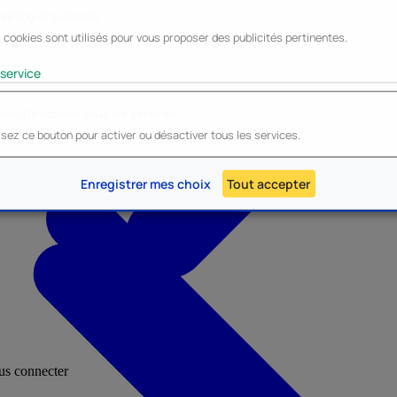
keting et publicité
 cookies sont utilisés pour vous proposer des publicités pertinentes.
Lyo
Enesco
Cerda
Mighty Jaxx
service
iver/Désactiver tous les services
lisez ce bouton pour activer ou désactiver tous les services.
AU - Heroes Inc.
NOUVEAU - Panini
Enregistrer mes choix
Tout accepter
ous connecter