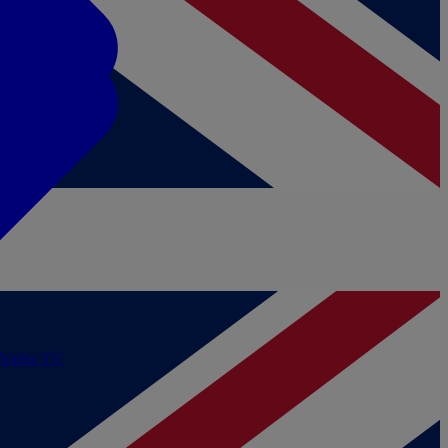
/Vidéo
TV