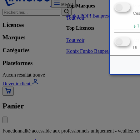
MENU
Mar
Top Marques
Ces
Funko POP!
Banpresto
Plastoy
Stor
Tout voir
Licences
↓
1
Top Licences
Marques
Tout voir
Act
Uti
Catégories
Konix
Funko
Banpresto
Stor
NOUVE
Plateformes
Aucun résultat trouvé
Devenir client
Panier
Fonctionnalité accessible aux professionnels uniquement - veuillez v