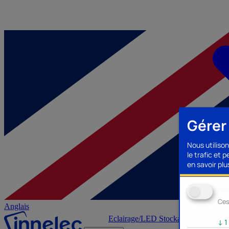
Gérer
Nous utilison
le trafic et 
en savoir plus
Ana
Ces
Anglais
Eclairage/LED
Stockage/Mémoire
Ac
↓
1