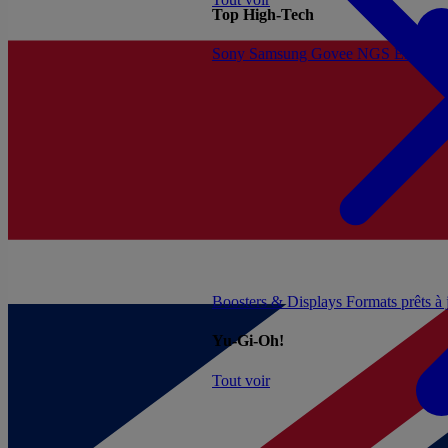
Top High-Tech
Sony
Samsung
Govee
NGS
Energy 
Boosters & Displays
Formats prêts à
Yu-Gi-Oh!
Tout voir