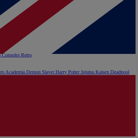
h
Consoles Retro
ro Academia
Demon Slayer
Harry Potter
Jujutsu Kaisen
Deadpool