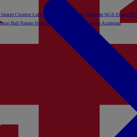
 Sistem
Creative Labs
Turtle Beach
Sandisk
Verbatim
NGS
Elgato
PN
agon Ball
Naruto
Hello Kitty
Harry Potter
My Hero Academia