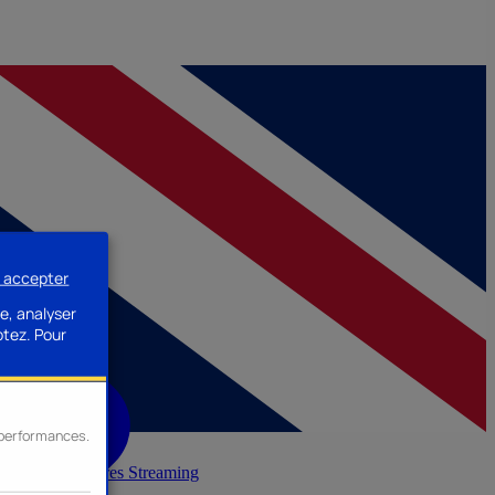
s accepter
e, analyser
ptez.
Pour
s performances.
inerie
Accessoires Streaming