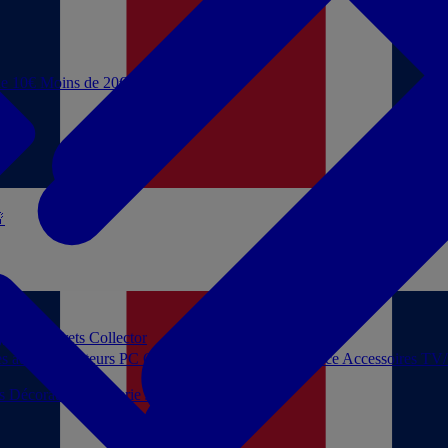
de 10€
Moins de 20€

 jouer
Coffrets Collector
es audio
Moniteurs PC
Casques filaires
Audio Licence
Accessoires TV
ls
Décoration
Papeterie
Jeux de société