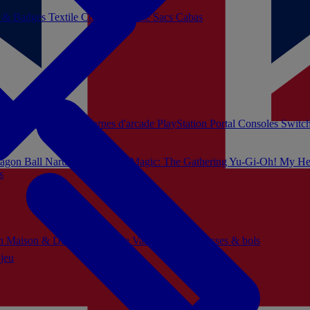
s & Badges
Textile
Cosplay
Beauté
Sacs Cabas
soles Xbox Series
Bornes d'arcade
PlayStation Portal
Consoles Switc
agon Ball
Naruto
Hello Kitty
Magic: The Gathering
Yu-Gi-Oh!
My He
s
ch
Maison & Décoration
Mode
Vaisselle
Mugs, tasses & bols
 jeu