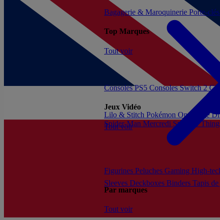
Bagagerie & Maroquinerie
Porte-clé
Top Marques
Tout voir
Consoles PS5
Consoles Switch 2
Con
Jeux Vidéo
Lilo & Stitch
Pokémon
One Piece
Dr
Spider-Man
Mercredi
Stranger Thing
Tout voir
Figurines
Peluches
Gaming
High-te
Sleeves
Deckboxes
Binders
Tapis de
Par marques
Tout voir