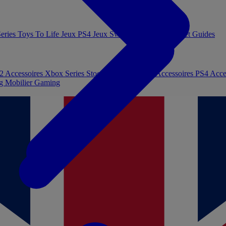
eries
Toys To Life
Jeux PS4
Jeux Switch
Jeux PC
Livres et Guides
 2
Accessoires Xbox Series
Stockage et Mémoire
Accessoires PS4
Acce
ng
Mobilier Gaming