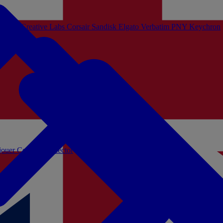
Sistem
Creative Labs
Corsair
Sandisk
Elgato
Verbatim
PNY
Keychron
 jouer
Coffrets Collector