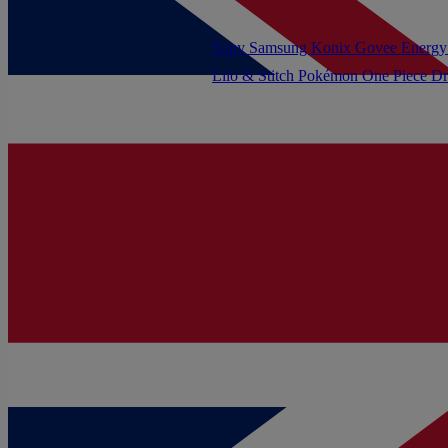
Sony
Samsung
Konix
Govee
Energy
Lilo & Stitch
Pokémon
One Piece
Dr