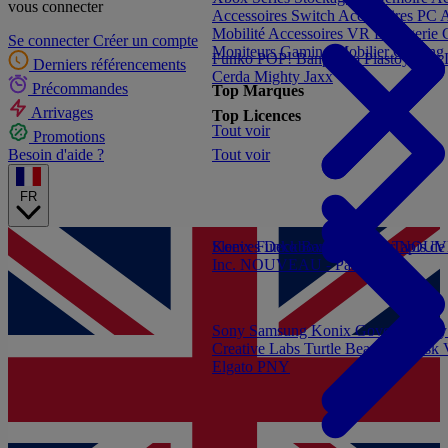
vous connecter
Accessoires Switch
Accessoires PC
A
Mobilité
Accessoires VR
Bagagerie
Se connecter
Créer un compte
Moniteurs Gaming
Mobilier Gaming
Funko POP!
Banpresto
Plastoy
Stor
Derniers référencements
Cerda
Mighty Jaxx
Précommandes
Top Marques
Arrivages
Top Licences
Tout voir
Promotions
Tout voir
Besoin d'aide ?
FR
Konix
Sleeves
Funko
Deckboxes
Banpresto
Binders
Stor
Tapis de
NOUVE
Inc.
NOUVEAU - Panini
Sony
Samsung
Konix
Govee
Energy
Creative Labs
Turtle Beach
Sandisk
Elgato
PNY