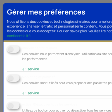
Gérer mes préférences
Nous utilisons des cookies et technologies similaires pour amélior
expérience, analyser le trafic et personnaliser le contenu. Vous po
les cookies que vous acceptez.
Pour en savoir plus, veuillez lire no
confidentialité
.
Analyse et statistiques
Ces cookies nous permettent d'analyser l'utilisation du site po
les performances.
↓
1
service
Marketing et publicité
Ces cookies sont utilisés pour vous proposer des publicités pe
↓
1
service
Activer/Désactiver tous les services
Utilisez ce bouton pour activer ou désactiver tous les services