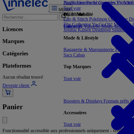
PlayStation Portal
Audio Licence
Accessoires TV/Vid
Consoles Switch
C
Tout voir
MENU
Jeux Vidéo
PC & Mobilité
Lilo & Stitch
Pokémon
One Piece
Dr
The Gathering
Yu-Gi-Oh!
My Hero 
Tout voir
Cuisine & Vaisselle
Tout voir
Mugs, tasses, bo
Licences
Jujutsu Kaisen
Deadpool
Spider-Ma
Mode & Lifestyle
Marques
Bagagerie & Maroquinerie
Porte-clé
Catégories
Sacs Cabas
Plateformes
Top Marques
Aucun résultat trouvé
Tout voir
Devenir client
Boosters & Displays
Formats prêts à
Panier
Accessoires
Tout voir
Fonctionnalité accessible aux professionnels uniquement - veuillez