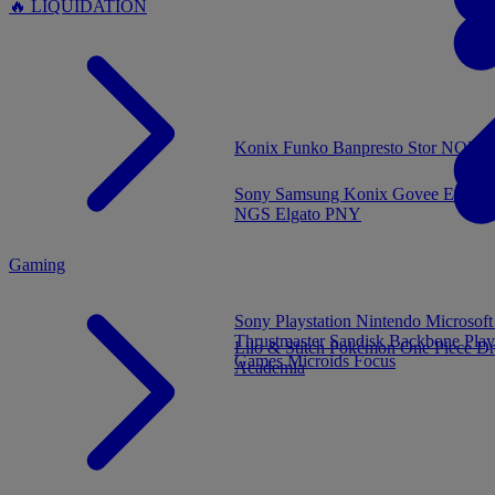
🔥 LIQUIDATION
MENU
Konix
Funko
Banpresto
Stor
NOUVE
Sony
Samsung
Konix
Govee
Energy
NGS
Elgato
PNY
Gaming
Sony Playstation
Nintendo
Microsof
Thrustmaster
Sandisk
Backbone
Play
Lilo & Stitch
Pokémon
One Piece
Dr
Games
Microids
Focus
Academia