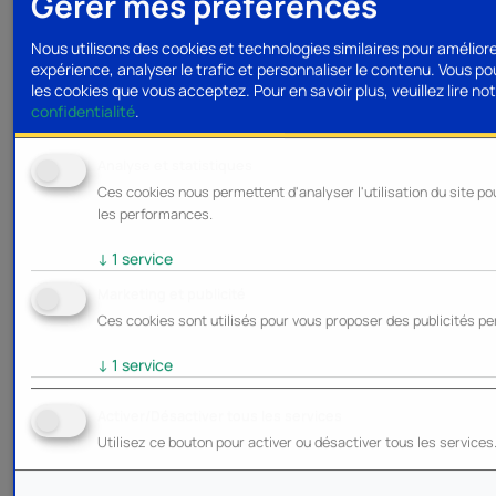
Gérer mes préférences
Nous utilisons des cookies et technologies similaires pour amélior
expérience, analyser le trafic et personnaliser le contenu. Vous po
les cookies que vous acceptez.
Pour en savoir plus, veuillez lire no
confidentialité
.
Analyse et statistiques
Ces cookies nous permettent d'analyser l'utilisation du site po
les performances.
↓
1
service
Marketing et publicité
Ces cookies sont utilisés pour vous proposer des publicités pe
↓
1
service
Activer/Désactiver tous les services
Utilisez ce bouton pour activer ou désactiver tous les services