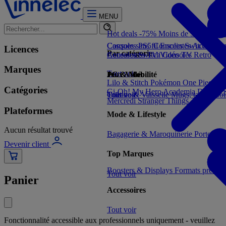
MENU
Hot deals -75%
Moins de 5€
Moins 
Consoles PS5
Casques sans fil
Consoles Switch 2
Enceintes
Accessoir
Con
Licences
Par catégorie
Consoles Switch
Accessoires TV/Vidéo
Consoles Retro
TV
Marques
Tout voir
Jeux Vidéo
PC & Mobilité
Lilo & Stitch
Pokémon
One Piece
Dr
Catégories
Gi-Oh!
My Hero Academia
Demon S
Tout voir
Cuisine & Vaisselle
Tout voir
Mugs, tasses, bo
Mercredi
Stranger Things
Plateformes
Mode & Lifestyle
Aucun résultat trouvé
Bagagerie & Maroquinerie
Porte-clé
Devenir client
Top Marques
Boosters & Displays
Formats prêts à
Tout voir
Panier
Accessoires
Tout voir
Fonctionnalité accessible aux professionnels uniquement - veuillez