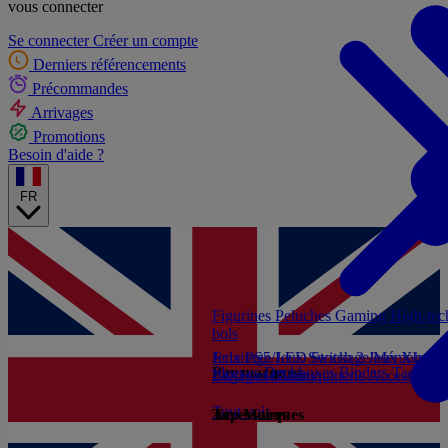
vous connecter
Se connecter
Créer un compte
Derniers référencements
Précommandes
Arrivages
Promotions
Besoin d'aide ?
FR
Figurines
Peluches
Gaming
High-te
bols
Jeux PS5
Eclairage/LED
Jeux Switch 2
Stockage/Mémoire
Jeux Xbox S
Ac
Par marques
Sleeves
Deckboxes
Binders
Tapis de
Livres et Guides
Bagagerie/Maroquinerie
Accessoires
Tout voir
Accessoires
Top Marques