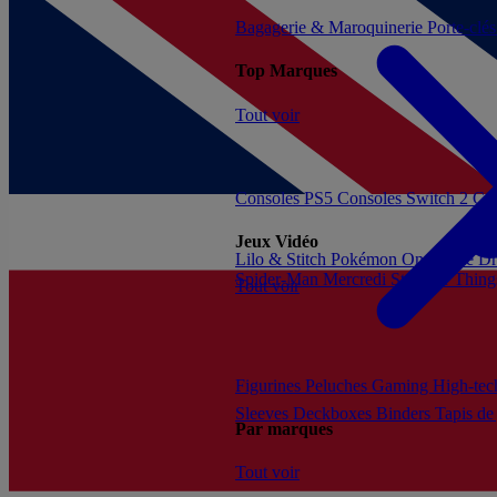
Bagagerie & Maroquinerie
Porte-clé
Top Marques
Tout voir
Consoles PS5
Consoles Switch 2
Con
Jeux Vidéo
Lilo & Stitch
Pokémon
One Piece
Dr
Spider-Man
Mercredi
Stranger Thing
Tout voir
Figurines
Peluches
Gaming
High-te
Sleeves
Deckboxes
Binders
Tapis de
Par marques
Tout voir