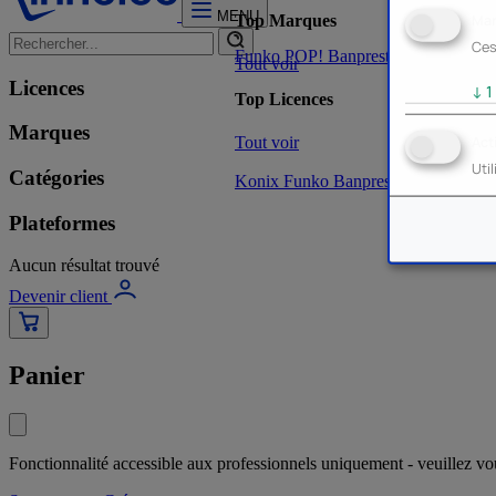
MENU
Mar
Top Marques
Ces
Funko POP!
Banpresto
Plastoy
Stor
Tout voir
Licences
↓
1
Top Licences
Marques
Tout voir
Act
Uti
Catégories
Konix
Funko
Banpresto
Stor
NOUVE
Plateformes
Aucun résultat trouvé
Devenir client
Panier
Fonctionnalité accessible aux professionnels uniquement - veuillez v