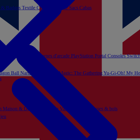
s & Badges
Textile
Cosplay
Beauté
Sacs Cabas
soles Xbox Series
Bornes d'arcade
PlayStation Portal
Consoles Switc
agon Ball
Naruto
Hello Kitty
Magic: The Gathering
Yu-Gi-Oh!
My He
s
ch
Maison & Décoration
Mode
Vaisselle
Mugs, tasses & bols
 jeu