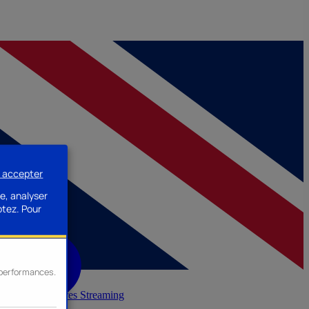
s accepter
e, analyser
ptez.
Pour
s performances.
inerie
Accessoires Streaming