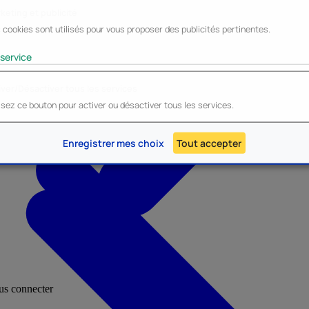
keting et publicité
 cookies sont utilisés pour vous proposer des publicités pertinentes.
Lyo
Enesco
Cerda
Mighty Jaxx
service
iver/Désactiver tous les services
lisez ce bouton pour activer ou désactiver tous les services.
AU - Heroes Inc.
NOUVEAU - Panini
Enregistrer mes choix
Tout accepter
ous connecter