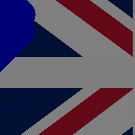
/Vidéo
TV