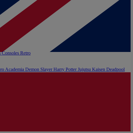
h
Consoles Retro
ro Academia
Demon Slayer
Harry Potter
Jujutsu Kaisen
Deadpool