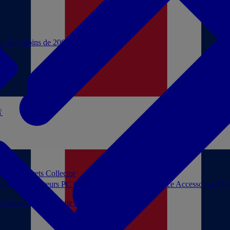
de 10€
Moins de 20€

 jouer
Coffrets Collector
es audio
Moniteurs PC
Casques filaires
Audio Licence
Accessoires TV
ls
Décoration
Papeterie
Jeux de société