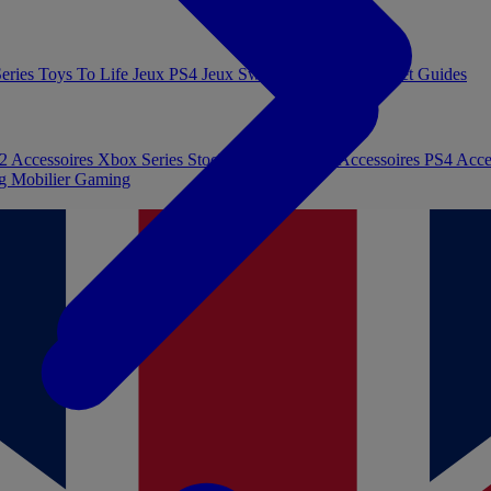
eries
Toys To Life
Jeux PS4
Jeux Switch
Jeux PC
Livres et Guides
 2
Accessoires Xbox Series
Stockage et Mémoire
Accessoires PS4
Acce
ng
Mobilier Gaming