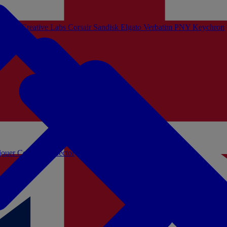
Sistem
Creative Labs
Corsair
Sandisk
Elgato
Verbatim
PNY
Keychron
 jouer
Coffrets Collector