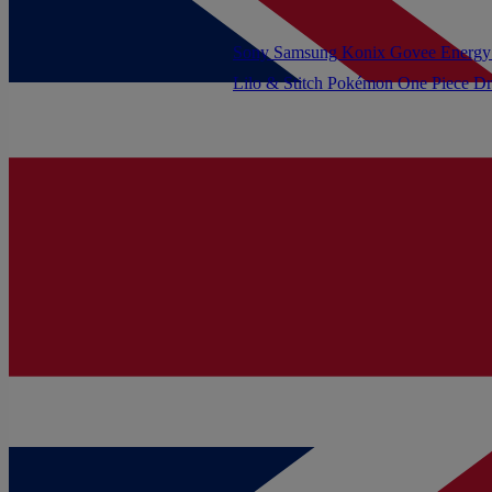
Sony
Samsung
Konix
Govee
Energy
Lilo & Stitch
Pokémon
One Piece
Dr