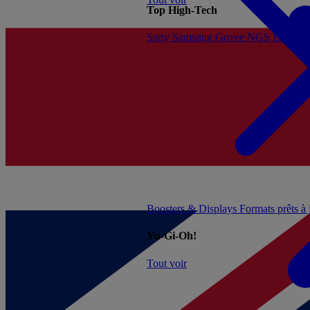
Top High-Tech
Sony
Samsung
Govee
NGS
Energy 
Boosters & Displays
Formats prêts à
Yu-Gi-Oh!
Tout voir