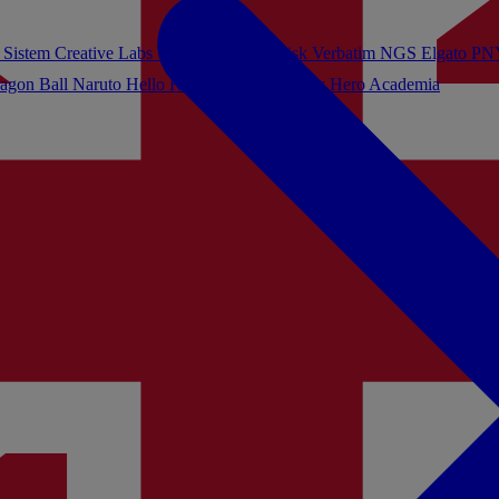
 Sistem
Creative Labs
Turtle Beach
Sandisk
Verbatim
NGS
Elgato
PN
agon Ball
Naruto
Hello Kitty
Harry Potter
My Hero Academia