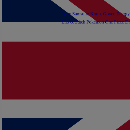
Sony
Samsung
Konix
Govee
Energy
Lilo & Stitch
Pokémon
One Piece
Dr