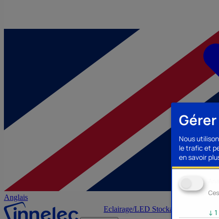
Gérer
Nous utilison
le trafic et 
en savoir plus
Ana
Ces
Anglais
Eclairage/LED
Stockage/Mémoire
Ac
↓
1