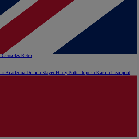
h
Consoles Retro
ro Academia
Demon Slayer
Harry Potter
Jujutsu Kaisen
Deadpool