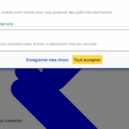
keting et publicité
 cookies sont utilisés pour vous proposer des publicités pertinentes.
Lyo
Enesco
Cerda
Mighty Jaxx
service
iver/Désactiver tous les services
lisez ce bouton pour activer ou désactiver tous les services.
AU - Heroes Inc.
NOUVEAU - Panini
Enregistrer mes choix
Tout accepter
ous connecter