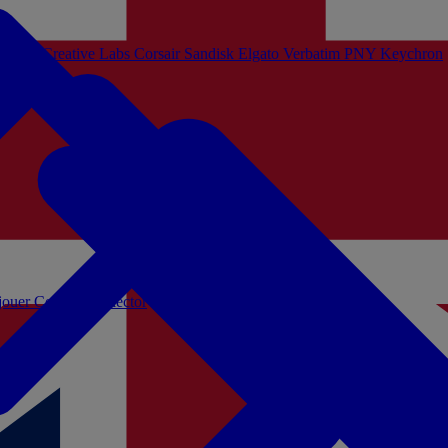
Sistem
Creative Labs
Corsair
Sandisk
Elgato
Verbatim
PNY
Keychron
 jouer
Coffrets Collector