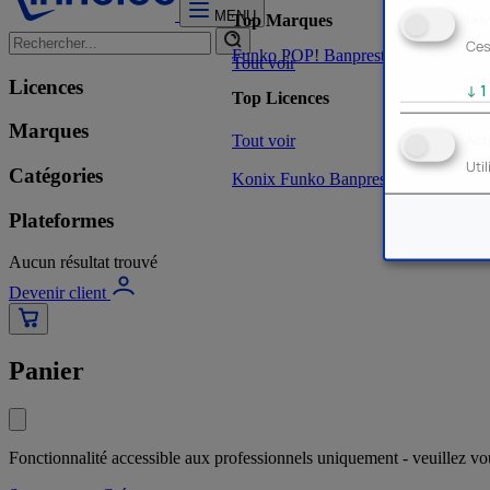
MENU
Mar
Top Marques
Ces
Funko POP!
Banpresto
Plastoy
Stor
Tout voir
Licences
↓
1
Top Licences
Marques
Tout voir
Act
Uti
Catégories
Konix
Funko
Banpresto
Stor
NOUVE
Plateformes
Aucun résultat trouvé
Devenir client
Panier
Fonctionnalité accessible aux professionnels uniquement - veuillez v