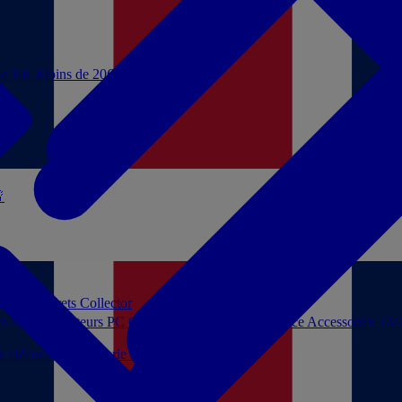
de 10€
Moins de 20€

 jouer
Coffrets Collector
es audio
Moniteurs PC
Casques filaires
Audio Licence
Accessoires TV
ls
Décoration
Papeterie
Jeux de société