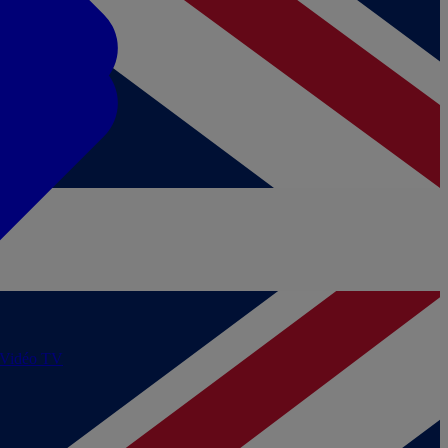
/Vidéo
TV