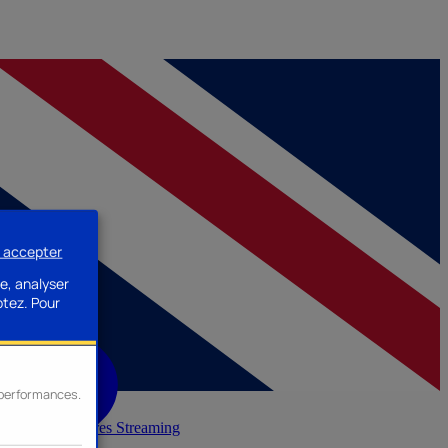
s accepter
e, analyser
ptez.
Pour
s performances.
inerie
Accessoires Streaming