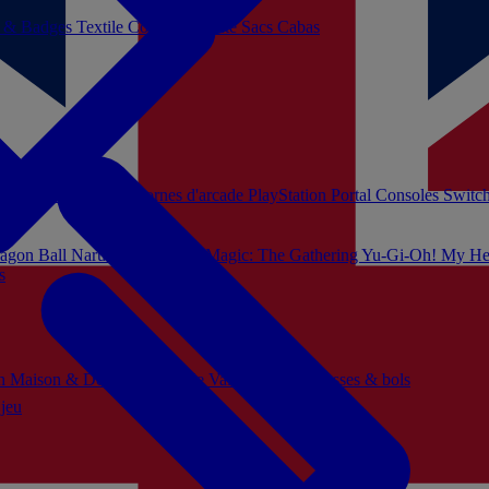
s & Badges
Textile
Cosplay
Beauté
Sacs Cabas
soles Xbox Series
Bornes d'arcade
PlayStation Portal
Consoles Switc
agon Ball
Naruto
Hello Kitty
Magic: The Gathering
Yu-Gi-Oh!
My He
s
ch
Maison & Décoration
Mode
Vaisselle
Mugs, tasses & bols
 jeu