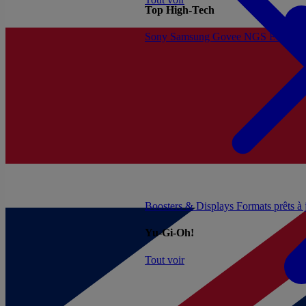
Top High-Tech
Sony
Samsung
Govee
NGS
Energy 
Boosters & Displays
Formats prêts à
Yu-Gi-Oh!
Tout voir