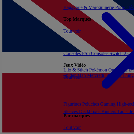
Bagagerie & Maroquinerie
Porte-clé
Top Marques
Tout voir
Consoles PS5
Consoles Switch 2
Con
Jeux Vidéo
Lilo & Stitch
Pokémon
One Piece
Dr
Spider-Man
Mercredi
Stranger Thing
Tout voir
Figurines
Peluches
Gaming
High-te
Sleeves
Deckboxes
Binders
Tapis de
Par marques
Tout voir