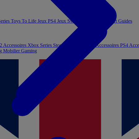
eries
Toys To Life
Jeux PS4
Jeux Switch
Jeux PC
Livres et Guides
 2
Accessoires Xbox Series
Stockage et Mémoire
Accessoires PS4
Acce
ng
Mobilier Gaming