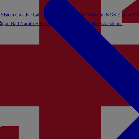
 Sistem
Creative Labs
Turtle Beach
Sandisk
Verbatim
NGS
Elgato
PN
agon Ball
Naruto
Hello Kitty
Harry Potter
My Hero Academia