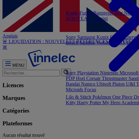
Konix
Funko
Banpresto
Stor
NOUVEA
NOUVEAU - Panini
Anglais
Sony
Samsung
Konix
Govee
Energy
🚨 LIQUIDATION : NOUVELLES RÉFÉRENCES AJOUTÉES
Beach
Sandisk
Verbatim
NGS
Elgat
🚨
MENU
Sony Playstation
Nintendo
Microsof
PDP
Hori
Corsair
Thrustmaster
Sand
Bandai Namco
Ubisoft
Plaion
U&I
T
Licences
Microids
Focus
Lilo & Stitch
Pokémon
One Piece
Dr
Marques
Kitty
Harry Potter
My Hero Academi
Catégories
Plateformes
Aucun résultat trouvé