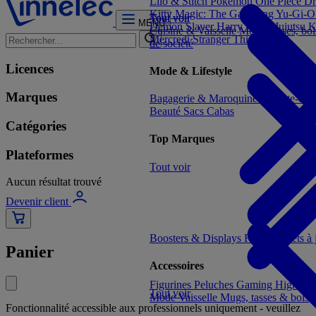
Lilo & Stitch
Pokémon
One Piece
Dr
Kitty
Magic: The Gathering
Yu-Gi-O
Tout voir
Tout voir
MENU
Demon Slayer
Harry Potter
Jujutsu 
Cuisine & Vaisselle
Mugs, tasses, bo
Mercredi
Stranger Things
de société
Licences
Mode & Lifestyle
Marques
Bagagerie & Maroquinerie
Porte-clé
Beauté
Sacs Cabas
Catégories
Top Marques
Plateformes
Tout voir
Aucun résultat trouvé
Devenir client
Boosters & Displays
Formats prêts à
Panier
Accessoires
Figurines
Peluches
Gaming
High-te
Tout voir
Mode
Vaisselle
Mugs, tasses & bols
Fonctionnalité accessible aux professionnels uniquement - veuillez