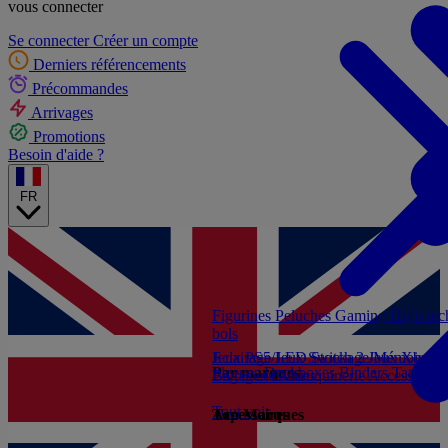
vous connecter
Se connecter
Créer un compte
Derniers référencements
Précommandes
Arrivages
Promotions
Besoin d'aide ?
FR
Figurines
Peluches
Gaming
High-te
bols
Jeux PS5
Eclairage/LED
Jeux Switch 2
Stockage/Mémoire
Jeux Xbox S
Ac
Par marques
Sleeves
Deckboxes
Binders
Tapis de
Livres et Guides
Bagagerie/Maroquinerie
Accessoires
Tout voir
Accessoires
Top Marques