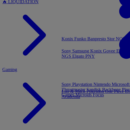
🔥 LIQUIDATION
MENU
Konix
Funko
Banpresto
Stor
NOUVE
Sony
Samsung
Konix
Govee
Energy
NGS
Elgato
PNY
Gaming
Sony Playstation
Nintendo
Microsof
Thrustmaster
Sandisk
Backbone
Play
Lilo & Stitch
Pokémon
One Piece
Dr
Games
Microids
Focus
Academia