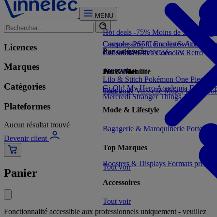
MENU
Hot deals -75%
Moins de 5€
Moins 
Consoles PS5
Casques sans fil
Consoles Switch 2
Enceintes
Accessoir
Con
Licences
Par catégorie
Consoles Switch
Accessoires TV/Vidéo
Consoles Retro
TV
Marques
Tout voir
Jeux Vidéo
PC & Mobilité
Lilo & Stitch
Pokémon
One Piece
Dr
Catégories
Gi-Oh!
My Hero Academia
Demon S
Tout voir
Cuisine & Vaisselle
Tout voir
Mugs, tasses, bo
Mercredi
Stranger Things
Plateformes
Mode & Lifestyle
Aucun résultat trouvé
Bagagerie & Maroquinerie
Porte-clé
Devenir client
Top Marques
Boosters & Displays
Formats prêts à
Tout voir
Panier
Accessoires
Tout voir
Fonctionnalité accessible aux professionnels uniquement - veuillez