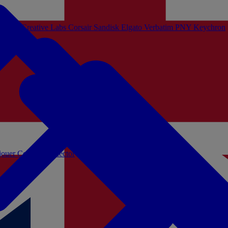
Sistem
Creative Labs
Corsair
Sandisk
Elgato
Verbatim
PNY
Keychron
 jouer
Coffrets Collector