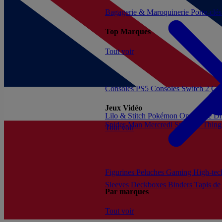
Bagagerie & Maroquinerie
Porte-clé
Top Marques
Tout voir
Consoles PS5
Consoles Switch 2
Con
Jeux Vidéo
Lilo & Stitch
Pokémon
One Piece
Dr
Spider-Man
Mercredi
Stranger Thing
Tout voir
Figurines
Peluches
Gaming
High-te
Sleeves
Deckboxes
Binders
Tapis de
Par marques
Tout voir