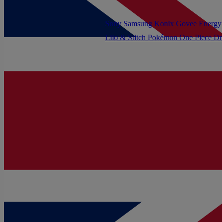
Sony
Samsung
Konix
Govee
Energy
Lilo & Stitch
Pokémon
One Piece
Dr