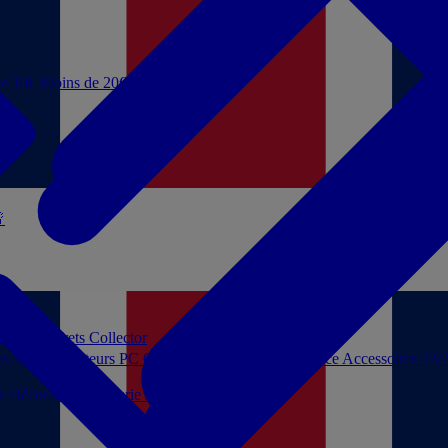
de 10€
Moins de 20€

 jouer
Coffrets Collector
es audio
Moniteurs PC
Casques filaires
Audio Licence
Accessoires TV
ls
Décoration
Papeterie
Jeux de société