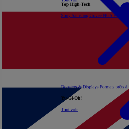
Top High-Tech
Sony
Samsung
Govee
NGS
Energy 
Boosters & Displays
Formats prêts à
Yu-Gi-Oh!
Tout voir