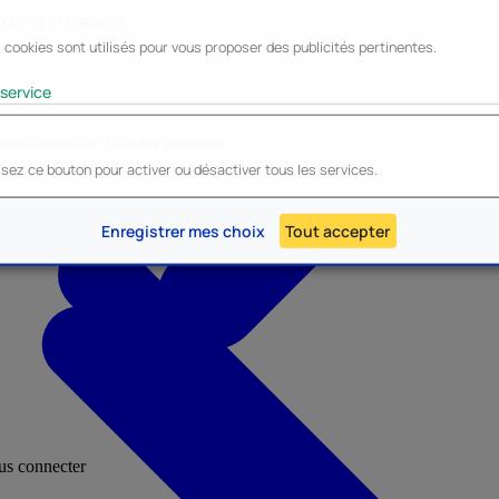
keting et publicité
 cookies sont utilisés pour vous proposer des publicités pertinentes.
Lyo
Enesco
Cerda
Mighty Jaxx
service
iver/Désactiver tous les services
lisez ce bouton pour activer ou désactiver tous les services.
AU - Heroes Inc.
NOUVEAU - Panini
Enregistrer mes choix
Tout accepter
ous connecter