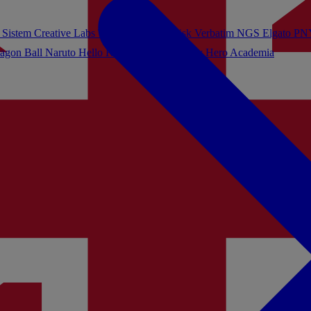
 Sistem
Creative Labs
Turtle Beach
Sandisk
Verbatim
NGS
Elgato
PN
agon Ball
Naruto
Hello Kitty
Harry Potter
My Hero Academia