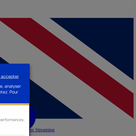
s accepter
e, analyser
ptez.
Pour
s performances.
inerie
Accessoires Streaming