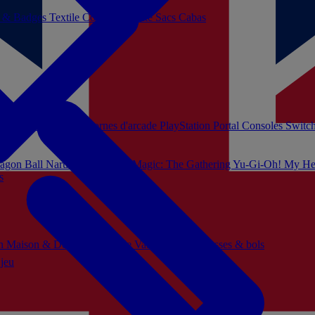
s & Badges
Textile
Cosplay
Beauté
Sacs Cabas
soles Xbox Series
Bornes d'arcade
PlayStation Portal
Consoles Switc
agon Ball
Naruto
Hello Kitty
Magic: The Gathering
Yu-Gi-Oh!
My He
s
ch
Maison & Décoration
Mode
Vaisselle
Mugs, tasses & bols
 jeu