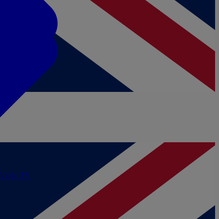
/Vidéo
TV