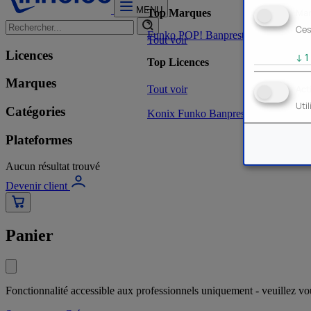
MENU
Mar
Top Marques
Ces
Funko POP!
Banpresto
Plastoy
Stor
Tout voir
Licences
↓
1
Top Licences
Marques
Tout voir
Act
Uti
Catégories
Konix
Funko
Banpresto
Stor
NOUVE
Plateformes
Aucun résultat trouvé
Devenir client
Panier
Fonctionnalité accessible aux professionnels uniquement - veuillez v