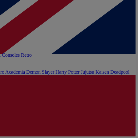
h
Consoles Retro
ro Academia
Demon Slayer
Harry Potter
Jujutsu Kaisen
Deadpool