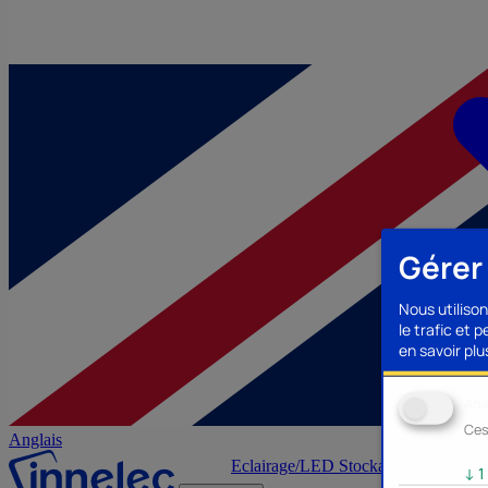
Gérer
Nous utilison
le trafic et 
en savoir plus
Ana
Ces
Anglais
Eclairage/LED
Stockage/Mémoire
Ac
↓
1