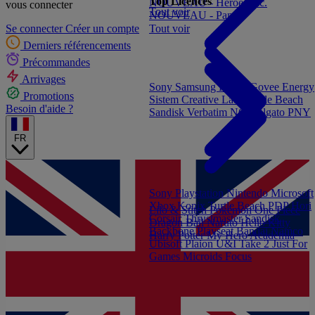
Top Licences
NOUVEAU - Heroes Inc.
vous connecter
Tout voir
NOUVEAU - Panini
Tout voir
Se connecter
Créer un compte
Derniers référencements
Précommandes
Arrivages
Sony
Samsung
Konix
Govee
Energy
Promotions
Sistem
Creative Labs
Turtle Beach
Besoin d'aide ?
Sandisk
Verbatim
NGS
Elgato
PNY
FR
Sony Playstation
Nintendo
Microsoft
Xbox
Konix
Turtle Beach
PDP
Hori
Lilo & Stitch
Pokémon
One Piece
Corsair
Thrustmaster
Sandisk
Dragon Ball
Naruto
Hello Kitty
Backbone
Playseat
Bandai Namco
Harry Potter
My Hero Academia
Ubisoft
Plaion
U&I
Take 2
Just For
Games
Microids
Focus