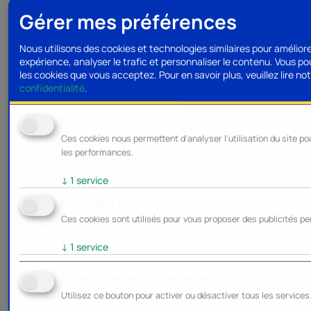
Gérer mes préférences
Nous utilisons des cookies et technologies similaires pour amélior
expérience, analyser le trafic et personnaliser le contenu. Vous po
les cookies que vous acceptez.
Pour en savoir plus, veuillez lire no
confidentialité
.
Analyse et statistiques
Ces cookies nous permettent d'analyser l'utilisation du site po
les performances.
↓
1
service
Marketing et publicité
Ces cookies sont utilisés pour vous proposer des publicités pe
↓
1
service
Activer/Désactiver tous les services
Utilisez ce bouton pour activer ou désactiver tous les services