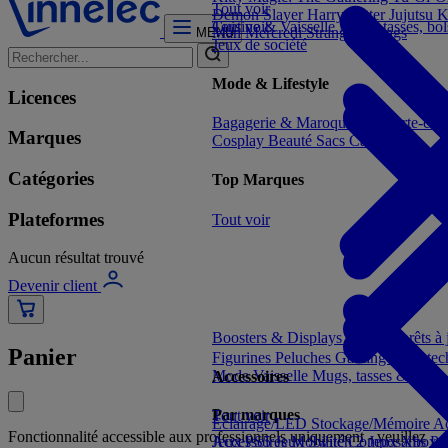
Tout voir
Demon Slayer
Harry Potter
Jujutsu 
Tout voir
Cuisine & Vaisselle
Mugs, tasses, bo
Man
Mercredi
Stranger Things
MENU
Jeux de société
Mode & Lifestyle
Licences
Bagagerie & Maroquinerie
Porte-clé
Marques
Cosplay
Beauté
Sacs Cabas
Catégories
Top Marques
Plateformes
Tout voir
Aucun résultat trouvé
Devenir client
Boosters & Displays
Formats prêts à
Panier
Figurines
Peluches
Gaming
High-te
Mode
Vaisselle
Mugs, tasses & bols
Accessoires
Par marques
Tout voir
Eclairage/LED
Stockage/Mémoire
Ac
Fonctionnalité accessible aux professionnels uniquement - veuillez
Jeux PS5
Accessoires Mobilité
Jeux Switch 2
Composants P
Jeux Xbox S