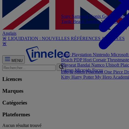
Sony
Samsung
Konix
Govee
Energy
Turtle Beach
Sandisk
Verbatim
NG
Anglais
🚨 LIQUIDATION : NOUVELLES RÉFÉRENCES AJOUTÉES
🚨
Sony Playstation
Nintendo
Microsof
Beach
PDP
Hori
Corsair
Thrustmast
MENU
Playseat
Bandai Namco
Ubisoft
Plai
Games
Microids
Focus
Lilo & Stitch
Pokémon
One Piece
Dr
Kitty
Harry Potter
My Hero Academi
Licences
Marques
Catégories
Plateformes
Aucun résultat trouvé