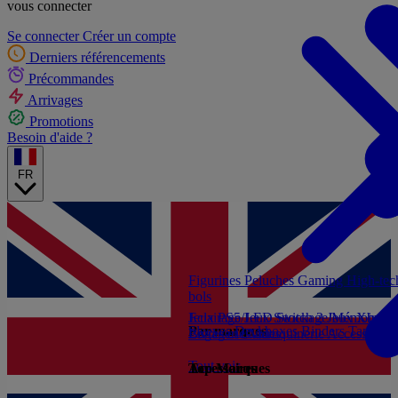
vous connecter
Se connecter
Créer un compte
Derniers référencements
Précommandes
Arrivages
Promotions
Besoin d'aide ?
FR
Figurines
Peluches
Gaming
High-te
bols
Jeux PS5
Eclairage/LED
Jeux Switch 2
Stockage/Mémoire
Jeux Xbox S
Ac
Par marques
Sleeves
Deckboxes
Binders
Tapis de
Livres et Guides
Bagagerie/Maroquinerie
Accessoires
Tout voir
Accessoires
Top Marques