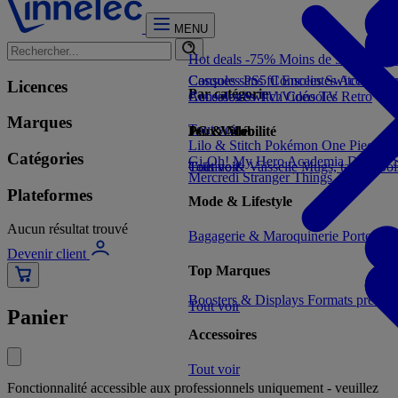
MENU
Hot deals -75%
Moins de 5€
Moins 
Consoles PS5
Casques sans fil
Consoles Switch 2
Enceintes
Accessoir
Con
Licences
Par catégorie
Consoles Switch
Accessoires TV/Vidéo
Consoles Retro
TV
Marques
Tout voir
Jeux Vidéo
PC & Mobilité
Lilo & Stitch
Pokémon
One Piece
Dr
Catégories
Gi-Oh!
My Hero Academia
Demon S
Tout voir
Cuisine & Vaisselle
Tout voir
Mugs, tasses, bo
Mercredi
Stranger Things
Plateformes
Mode & Lifestyle
Aucun résultat trouvé
Bagagerie & Maroquinerie
Porte-clé
Devenir client
Top Marques
Boosters & Displays
Formats prêts à
Tout voir
Panier
Accessoires
Tout voir
Fonctionnalité accessible aux professionnels uniquement - veuillez