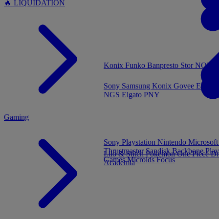
🔥 LIQUIDATION
MENU
Konix
Funko
Banpresto
Stor
NOUVE
Sony
Samsung
Konix
Govee
Energy
NGS
Elgato
PNY
Gaming
Sony Playstation
Nintendo
Microsof
Thrustmaster
Sandisk
Backbone
Play
Lilo & Stitch
Pokémon
One Piece
Dr
Games
Microids
Focus
Academia