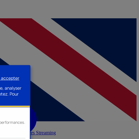
s accepter
e, analyser
ptez.
Pour
s performances.
inerie
Accessoires Streaming