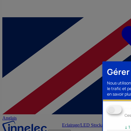
Gérer
Nous utilison
le trafic et 
en savoir plus
Ana
Ces
Anglais
Eclairage/LED
Stockage/Mémoire
Ac
↓
1