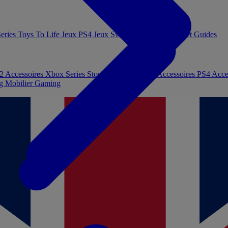
eries
Toys To Life
Jeux PS4
Jeux Switch
Jeux PC
Livres et Guides
 2
Accessoires Xbox Series
Stockage et Mémoire
Accessoires PS4
Acce
ng
Mobilier Gaming