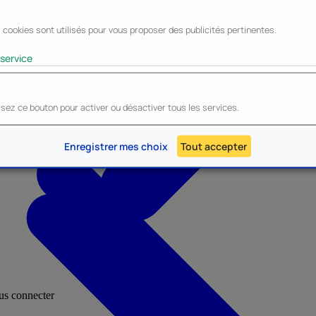
keting et publicité
 cookies sont utilisés pour vous proposer des publicités pertinentes.
Lyo
Enesco
Cerda
Mighty Jaxx
service
iver/Désactiver tous les services
lisez ce bouton pour activer ou désactiver tous les services.
AU - Heroes Inc.
NOUVEAU - Panini
Enregistrer mes choix
Tout accepter
ous connecter