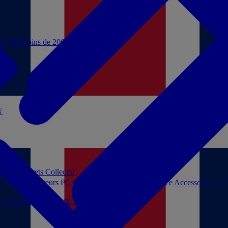
de 10€
Moins de 20€

 jouer
Coffrets Collector
es audio
Moniteurs PC
Casques filaires
Audio Licence
Accessoires TV
ls
Décoration
Papeterie
Jeux de société