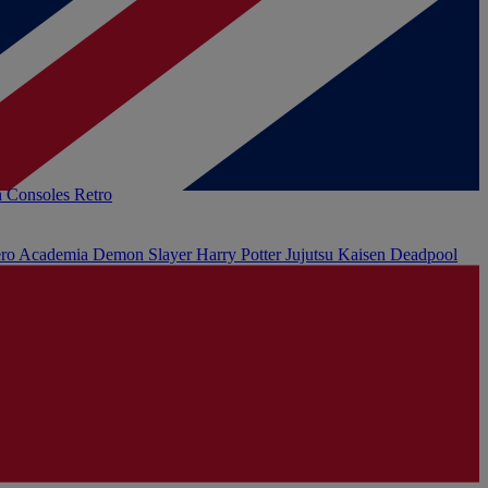
h
Consoles Retro
ro Academia
Demon Slayer
Harry Potter
Jujutsu Kaisen
Deadpool