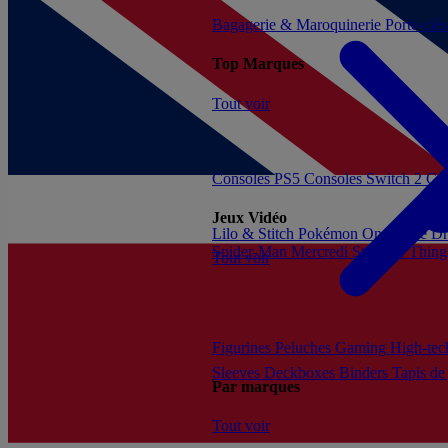
Bagagerie & Maroquinerie
Porte-clé
Top Marques
Tout voir
Consoles PS5
Consoles Switch 2
Con
Jeux Vidéo
Lilo & Stitch
Pokémon
One Piece
Dr
Spider-Man
Mercredi
Stranger Thing
Tout voir
Figurines
Peluches
Gaming
High-te
Sleeves
Deckboxes
Binders
Tapis de
Par marques
Tout voir