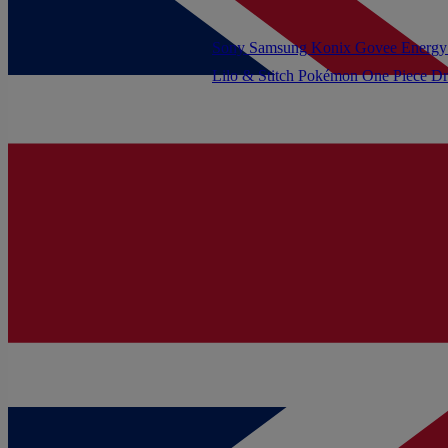
Sony
Samsung
Konix
Govee
Energy
Lilo & Stitch
Pokémon
One Piece
Dr