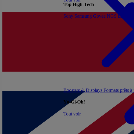
Top High-Tech
Sony
Samsung
Govee
NGS
Energy 
Boosters & Displays
Formats prêts à
Yu-Gi-Oh!
Tout voir