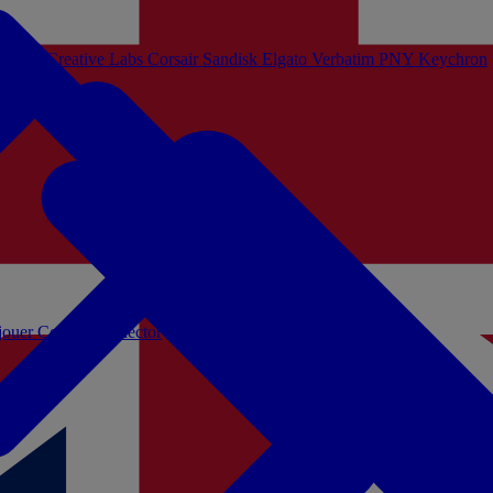
Sistem
Creative Labs
Corsair
Sandisk
Elgato
Verbatim
PNY
Keychron
 jouer
Coffrets Collector