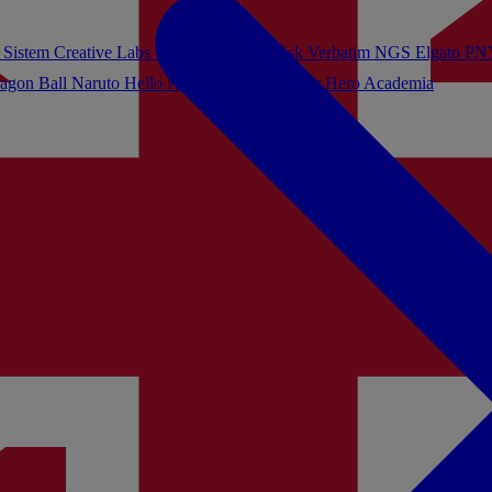
 Sistem
Creative Labs
Turtle Beach
Sandisk
Verbatim
NGS
Elgato
PN
agon Ball
Naruto
Hello Kitty
Harry Potter
My Hero Academia