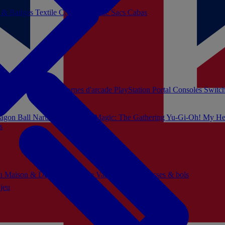
s & Badges
Textile
Cosplay
Beauté
Sacs Cabas
soles Xbox Series
Bornes d'arcade
PlayStation Portal
Consoles Switc
agon Ball
Naruto
Hello Kitty
Magic: The Gathering
Yu-Gi-Oh!
My He
s
ch
Maison & Décoration
Mode
Vaisselle
Mugs, tasses & bols
 jeu