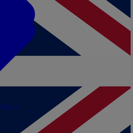
/Vidéo
TV