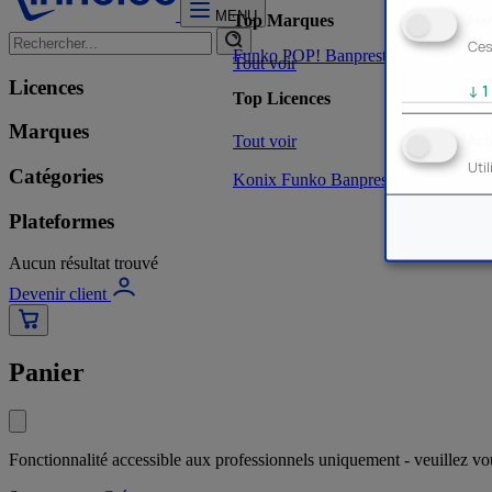
MENU
Mar
Top Marques
Ces
Funko POP!
Banpresto
Plastoy
Stor
Tout voir
Licences
↓
1
Top Licences
Marques
Tout voir
Act
Uti
Catégories
Konix
Funko
Banpresto
Stor
NOUVE
Plateformes
Aucun résultat trouvé
Devenir client
Panier
Fonctionnalité accessible aux professionnels uniquement - veuillez v