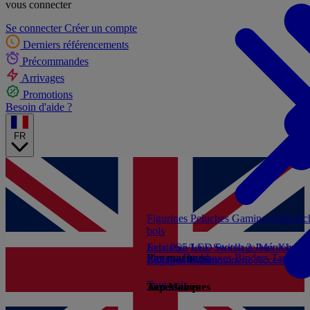
vous connecter
Se connecter
Créer un compte
Derniers référencements
Précommandes
Arrivages
Promotions
Besoin d'aide ?
FR
Figurines
Peluches
Gaming
High-te
bols
Jeux PS5
Eclairage/LED
Jeux Switch 2
Stockage/Mémoire
Jeux Xbox S
Ac
Par marques
Sleeves
Deckboxes
Binders
Tapis de
Livres et Guides
Bagagerie/Maroquinerie
Accessoires
Tout voir
Accessoires
Top Marques