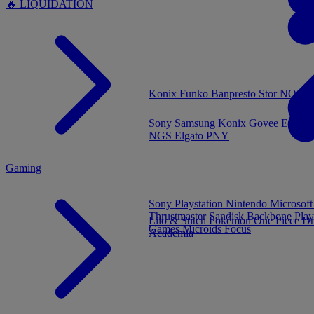
🔥 LIQUIDATION
MENU
Konix
Funko
Banpresto
Stor
NOUVE
Sony
Samsung
Konix
Govee
Energy
NGS
Elgato
PNY
Gaming
Sony Playstation
Nintendo
Microsof
Thrustmaster
Sandisk
Backbone
Play
Lilo & Stitch
Pokémon
One Piece
Dr
Games
Microids
Focus
Academia