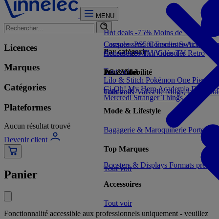
MENU
Hot deals -75%
Moins de 5€
Moins 
Consoles PS5
Casques sans fil
Consoles Switch 2
Enceintes
Accessoir
Con
Licences
Par catégorie
Consoles Switch
Accessoires TV/Vidéo
Consoles Retro
TV
Marques
Tout voir
Jeux Vidéo
PC & Mobilité
Lilo & Stitch
Pokémon
One Piece
Dr
Catégories
Gi-Oh!
My Hero Academia
Demon S
Tout voir
Cuisine & Vaisselle
Tout voir
Mugs, tasses, bo
Mercredi
Stranger Things
Plateformes
Mode & Lifestyle
Aucun résultat trouvé
Bagagerie & Maroquinerie
Porte-clé
Devenir client
Top Marques
Boosters & Displays
Formats prêts à
Tout voir
Panier
Accessoires
Tout voir
Fonctionnalité accessible aux professionnels uniquement - veuillez