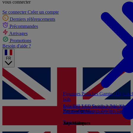
vous connecter
Se connecter
Créer un compte
Derniers référencements
Précommandes
Arrivages
Promotions
Besoin d'aide ?
FR
Figurines
Peluches
Gaming
High-te
bols
Jeux PS5
Eclairage/LED
Jeux Switch 2
Stockage/Mémoire
Jeux Xbox S
Ac
Par marques
Sleeves
Deckboxes
Binders
Tapis de
Livres et Guides
Bagagerie/Maroquinerie
Accessoires
Tout voir
Accessoires
Top Marques