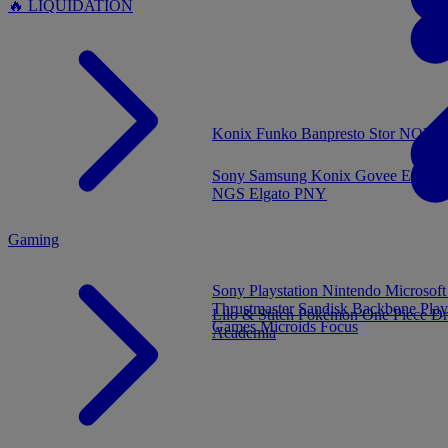
🔥 LIQUIDATION
MENU
Konix
Funko
Banpresto
Stor
NOUVE
Sony
Samsung
Konix
Govee
Energy
NGS
Elgato
PNY
Gaming
Sony Playstation
Nintendo
Microsof
Thrustmaster
Sandisk
Backbone
Play
Lilo & Stitch
Pokémon
One Piece
Dr
Games
Microids
Focus
Academia