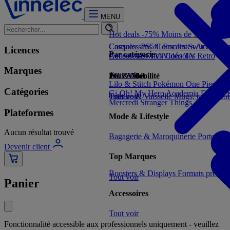
MENU
Hot deals -75%
Moins de 5€
Moins 
Consoles PS5
Casques sans fil
Consoles Switch 2
Enceintes
Accessoir
Con
Licences
Par catégorie
Consoles Switch
Accessoires TV/Vidéo
Consoles Retro
TV
Marques
Tout voir
Jeux Vidéo
PC & Mobilité
Lilo & Stitch
Pokémon
One Piece
Dr
Catégories
Gi-Oh!
My Hero Academia
Demon S
Tout voir
Cuisine & Vaisselle
Tout voir
Mugs, tasses, bo
Mercredi
Stranger Things
Plateformes
Mode & Lifestyle
Aucun résultat trouvé
Bagagerie & Maroquinerie
Porte-clé
Devenir client
Top Marques
Boosters & Displays
Formats prêts à
Tout voir
Panier
Accessoires
Tout voir
Fonctionnalité accessible aux professionnels uniquement - veuillez