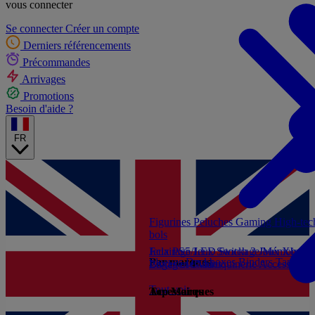
vous connecter
Se connecter
Créer un compte
Derniers référencements
Précommandes
Arrivages
Promotions
Besoin d'aide ?
FR
Figurines
Peluches
Gaming
High-te
bols
Jeux PS5
Eclairage/LED
Jeux Switch 2
Stockage/Mémoire
Jeux Xbox S
Ac
Par marques
Sleeves
Deckboxes
Binders
Tapis de
Livres et Guides
Bagagerie/Maroquinerie
Accessoires
Tout voir
Accessoires
Top Marques