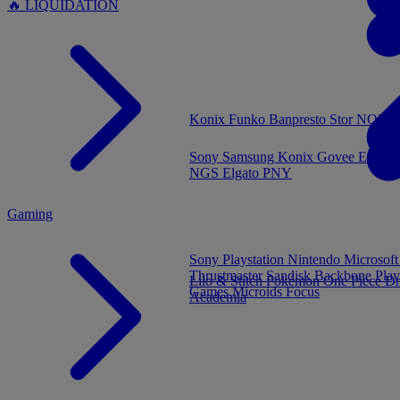
🔥 LIQUIDATION
MENU
Konix
Funko
Banpresto
Stor
NOUVE
Sony
Samsung
Konix
Govee
Energy
NGS
Elgato
PNY
Gaming
Sony Playstation
Nintendo
Microsof
Thrustmaster
Sandisk
Backbone
Play
Lilo & Stitch
Pokémon
One Piece
Dr
Games
Microids
Focus
Academia