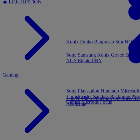
🔥 LIQUIDATION
MENU
Konix
Funko
Banpresto
Stor
NOUVE
Sony
Samsung
Konix
Govee
Energy
NGS
Elgato
PNY
Gaming
Sony Playstation
Nintendo
Microsof
Thrustmaster
Sandisk
Backbone
Play
Lilo & Stitch
Pokémon
One Piece
Dr
Games
Microids
Focus
Academia