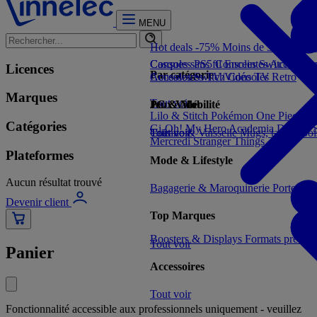
MENU
Hot deals -75%
Moins de 5€
Moins 
Consoles PS5
Casques sans fil
Consoles Switch 2
Enceintes
Accessoir
Con
Licences
Par catégorie
Consoles Switch
Accessoires TV/Vidéo
Consoles Retro
TV
Marques
Tout voir
Jeux Vidéo
PC & Mobilité
Lilo & Stitch
Pokémon
One Piece
Dr
Catégories
Gi-Oh!
My Hero Academia
Demon S
Tout voir
Cuisine & Vaisselle
Tout voir
Mugs, tasses, bo
Mercredi
Stranger Things
Plateformes
Mode & Lifestyle
Aucun résultat trouvé
Bagagerie & Maroquinerie
Porte-clé
Devenir client
Top Marques
Boosters & Displays
Formats prêts à
Tout voir
Panier
Accessoires
Tout voir
Fonctionnalité accessible aux professionnels uniquement - veuillez