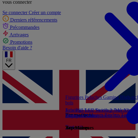
vous connecter
Se connecter
Créer un compte
Derniers référencements
Précommandes
Arrivages
Promotions
Besoin d'aide ?
FR
Figurines
Peluches
Gaming
High-te
bols
Jeux PS5
Eclairage/LED
Jeux Switch 2
Stockage/Mémoire
Jeux Xbox S
Ac
Par marques
Sleeves
Deckboxes
Binders
Tapis de
Livres et Guides
Bagagerie/Maroquinerie
Accessoires
Tout voir
Accessoires
Top Marques