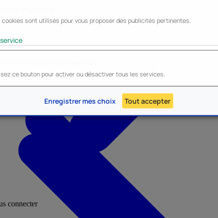
keting et publicité
 cookies sont utilisés pour vous proposer des publicités pertinentes.
Lyo
Enesco
Cerda
Mighty Jaxx
service
iver/Désactiver tous les services
lisez ce bouton pour activer ou désactiver tous les services.
AU - Heroes Inc.
NOUVEAU - Panini
Enregistrer mes choix
Tout accepter
ous connecter