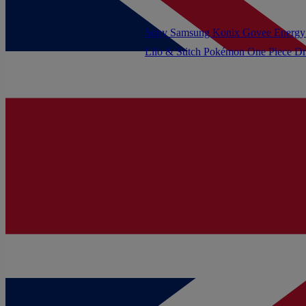
Sony
Samsung
Konix
Govee
Energy
Lilo & Stitch
Pokémon
One Piece
Dr