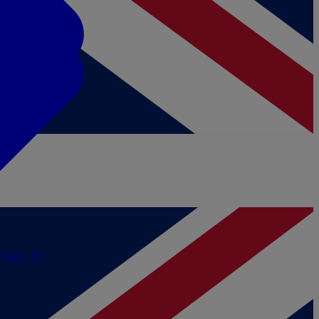
/Vidéo
TV