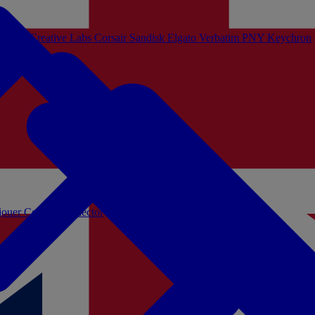
Sistem
Creative Labs
Corsair
Sandisk
Elgato
Verbatim
PNY
Keychron
 jouer
Coffrets Collector