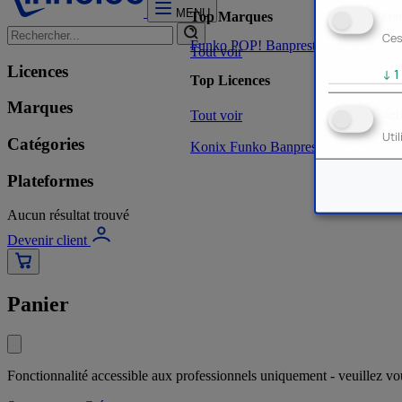
MENU
Mar
Top Marques
Ces
Funko POP!
Banpresto
Plastoy
Stor
Tout voir
Licences
↓
1
Top Licences
Marques
Tout voir
Act
Uti
Catégories
Konix
Funko
Banpresto
Stor
NOUVE
Plateformes
Aucun résultat trouvé
Devenir client
Panier
Fonctionnalité accessible aux professionnels uniquement - veuillez v