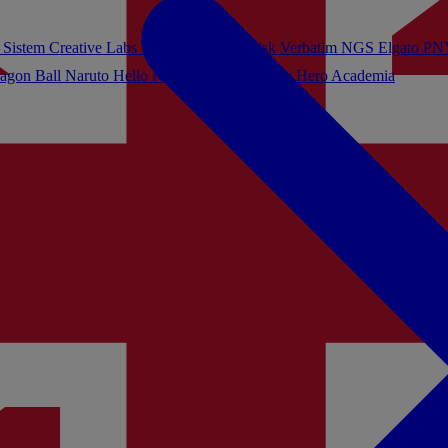
 Sistem
Creative Labs
Turtle Beach
Sandisk
Verbatim
NGS
Elgato
PN
agon Ball
Naruto
Hello Kitty
Harry Potter
My Hero Academia