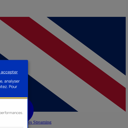
s accepter
e, analyser
ptez.
Pour
s performances.
inerie
Accessoires Streaming