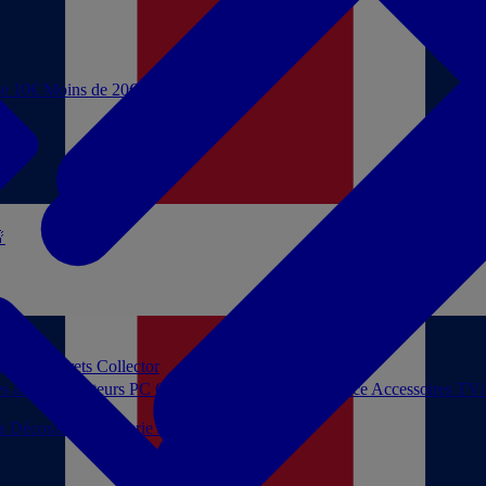
de 10€
Moins de 20€

 jouer
Coffrets Collector
es audio
Moniteurs PC
Casques filaires
Audio Licence
Accessoires TV
ls
Décoration
Papeterie
Jeux de société