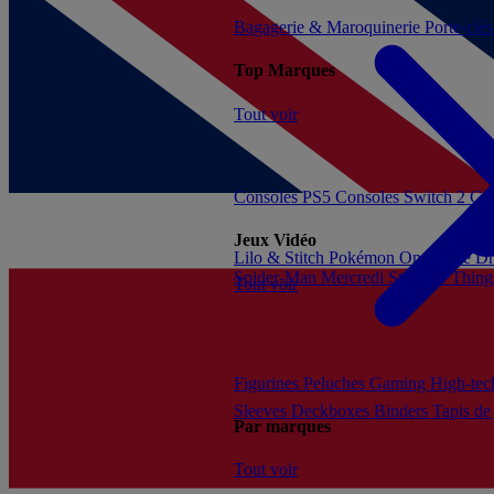
Bagagerie & Maroquinerie
Porte-clé
Top Marques
Tout voir
Consoles PS5
Consoles Switch 2
Con
Jeux Vidéo
Lilo & Stitch
Pokémon
One Piece
Dr
Spider-Man
Mercredi
Stranger Thing
Tout voir
Figurines
Peluches
Gaming
High-te
Sleeves
Deckboxes
Binders
Tapis de
Par marques
Tout voir