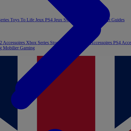
eries
Toys To Life
Jeux PS4
Jeux Switch
Jeux PC
Livres et Guides
 2
Accessoires Xbox Series
Stockage et Mémoire
Accessoires PS4
Acce
ng
Mobilier Gaming