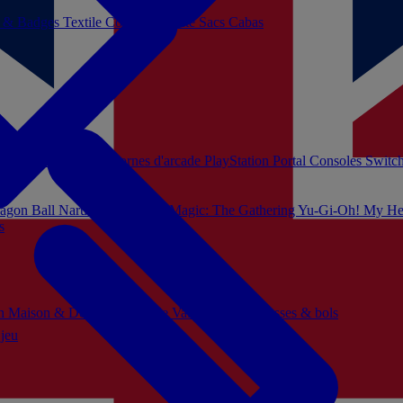
s & Badges
Textile
Cosplay
Beauté
Sacs Cabas
soles Xbox Series
Bornes d'arcade
PlayStation Portal
Consoles Switc
agon Ball
Naruto
Hello Kitty
Magic: The Gathering
Yu-Gi-Oh!
My He
s
ch
Maison & Décoration
Mode
Vaisselle
Mugs, tasses & bols
 jeu