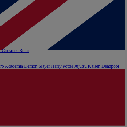
h
Consoles Retro
ro Academia
Demon Slayer
Harry Potter
Jujutsu Kaisen
Deadpool