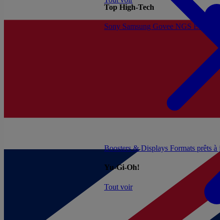
Top High-Tech
Sony
Samsung
Govee
NGS
Energy 
Boosters & Displays
Formats prêts à
Yu-Gi-Oh!
Tout voir