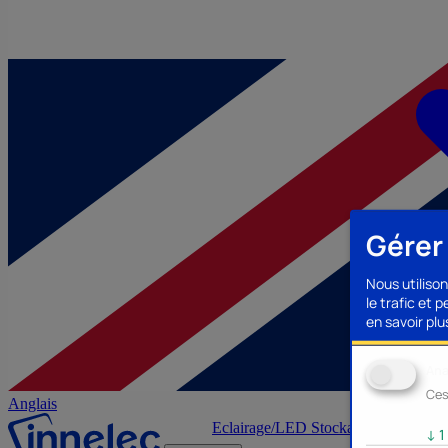
Gérer
Nous utilison
le trafic et 
en savoir plus
Ana
Ces
Anglais
Eclairage/LED
Stockage/Mémoire
Ac
↓
1